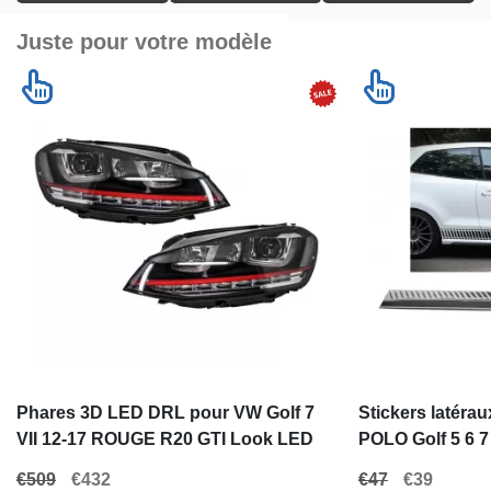
Juste pour votre modèle
Phares 3D LED DRL pour VW Golf 7
Stickers latéra
VII 12-17 ROUGE R20 GTI Look LED
POLO Golf 5 6 7 
Flowing
Autocollant Noi
€509
€432
€47
€39