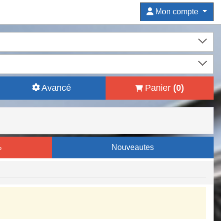
Mon compte
Avancé
Panier
(
0
)
%
Nouveautes