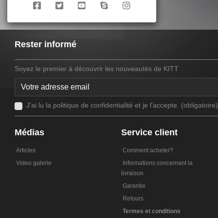
Rester informé
Soyez le premier à découvrir les nouveautés de KITT
J'ai lu la politique de confidentialité et je l'accepte. (obligatoire)
Médias
Service client
Articles
Comment acheter?
Video galerie
Informations concernant la
livraison
Garantie
Retours
Termes et conditions