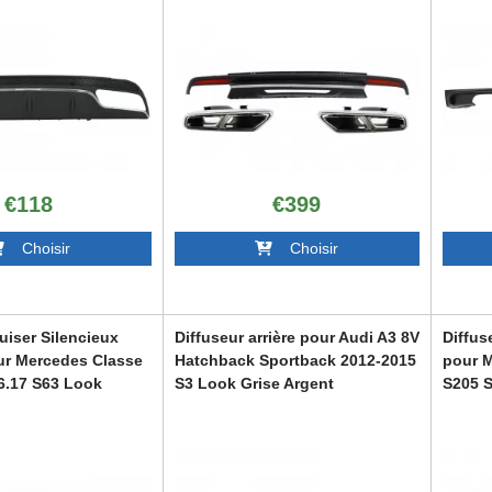
CORDMBW222S65
€118
€399
Choisir
Choisir
uiser Silencieux
Diffuseur arrière pour Audi A3 8V
Diffus
ur Mercedes Classe
Hatchback Sportback 2012-2015
pour 
6.17 S63 Look
S3 Look Grise Argent
S205 S
Look
S63
RDAUA38VH
RDMBW