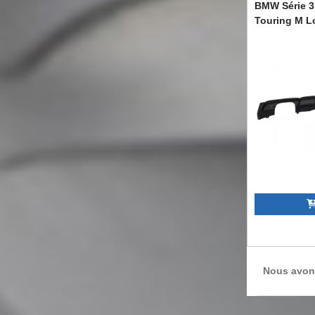
BMW Série 3
Touring M L
RDBMF30MPD
Nous avon