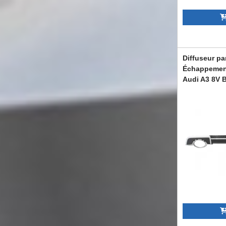
Diffuseur pa
Échappement
Audi A3 8V B
2015 RS3 L
RDAUA38VRS