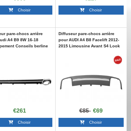
Choisir
Choisir
eur pare-chocs arrière
Diffuseur pare-chocs arrière
udi A4 B9 8W 16-18
pour AUDI A4 B8 Facelift 2012-
ement Conseils berline
2015 Limousine Avant S4 Look
 RS4 Look
RDAUA4B8S4F
4B9RS
€261
€85
€69
Choisir
Choisir