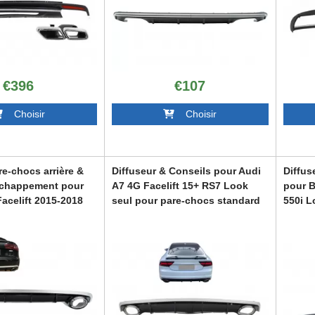
€396
€107
Choisir
Choisir
re-chocs arrière &
Diffuseur & Conseils pour Audi
Diffus
échappement pour
A7 4G Facelift 15+ RS7 Look
pour B
acelift 2015-2018
seul pour pare-chocs standard
550i L
SE
RDBMF
S6
RDAUA74GF