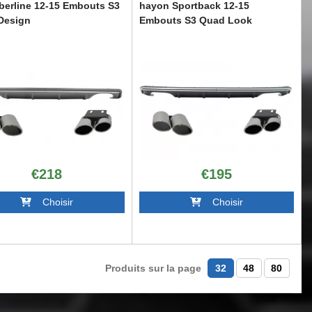
berline 12-15 Embouts S3
hayon Sportback 12-15
Design
Embouts S3 Quad Look
UA38VSTY
CORDAUA38VHTY
€218
€195
Choisir
Choisir
Produits sur la page
32
48
80