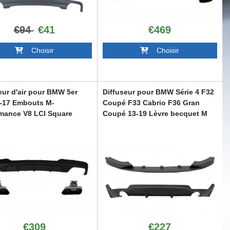
€94
€41
€469
Choisir
Choisir
eur d'air pour BMW 5er
Diffuseur pour BMW Série 4 F32
1-17 Embouts M-
Coupé F33 Cabrio F36 Gran
mance V8 LCI Square
Coupé 13-19 Lèvre becquet M
Look
MF10MPDOTHB
CORDBMF32MPDSO
€309
€227