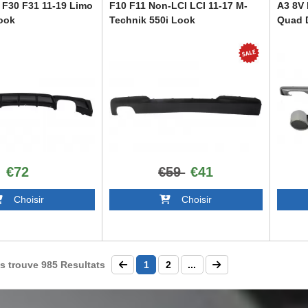
 F30 F31 11-19 Limo
F10 F11 Non-LCI LCI 11-17 M-
A3 8V 
ook
Technik 550i Look
Quad 
OB
RDBMF10M5D
CORDA
€72
€59
€41
Choisir
Choisir
s trouve
985
Resultats
1
2
...