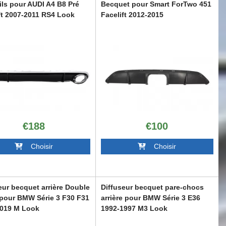
ls pour AUDI A4 B8 Pré
Becquet pour Smart ForTwo 451
ft 2007-2011 RS4 Look
Facelift 2012-2015
S4
RDSM01
€188
€100
Choisir
Choisir
eur becquet arrière Double
Diffuseur becquet pare-chocs
 pour BMW Série 3 F30 F31
arrière pour BMW Série 3 E36
2019 M Look
1992-1997 M3 Look
30MPDO
RDBME36M3OE