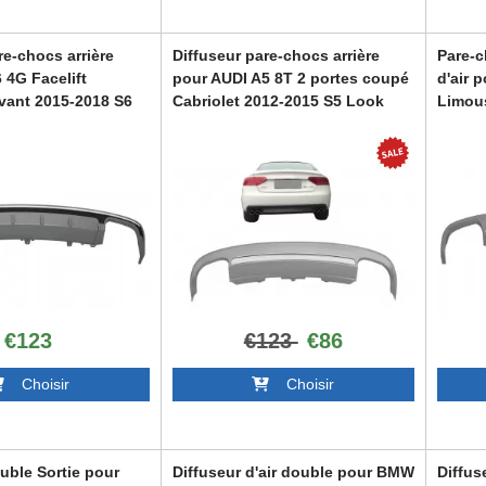
re-chocs arrière
Diffuseur pare-chocs arrière
Pare-c
 4G Facelift
pour AUDI A5 8T 2 portes coupé
d'air 
vant 2015-2018 S6
Cabriolet 2012-2015 S5 Look
Limou
RDAUA58TS52D
RDAUA
6
€123
€123
€86
Choisir
Choisir
uble Sortie pour
Diffuseur d'air double pour BMW
Diffus