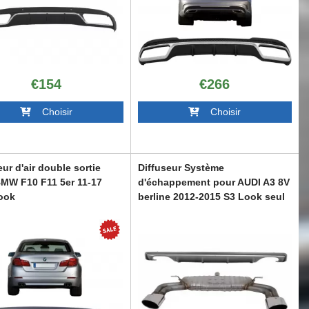
€154
€266
Choisir
Choisir
eur d'air double sortie
Diffuseur Système
MW F10 F11 5er 11-17
d'échappement pour AUDI A3 8V
ook
berline 2012-2015 S3 Look seul
pour Standard
10LCIDO
CORDAUA38VS