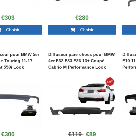
€303
€280
Choisir
Choisir
useur pour BMW 5er
Diffuseur pare-chocs pour BMW
Diffus
ne Touring 11-17
4er F32 F33 F36 13+ Coupé
F10 1
t 550i Look
Cabrio M Performance Look
Perfor
CIDOEB
RDBMF32MPDSO
CORDB
€300
€119
€89