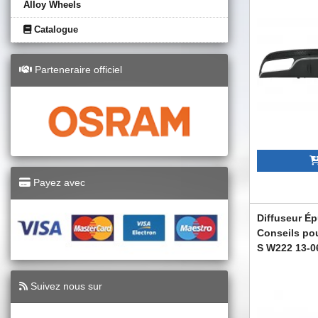
Alloy Wheels
Catalogue
Parteneraire officiel
Payez avec
Diffuseur Ép
Conseils po
S W222 13-0
CORDMBW222
Suivez nous sur