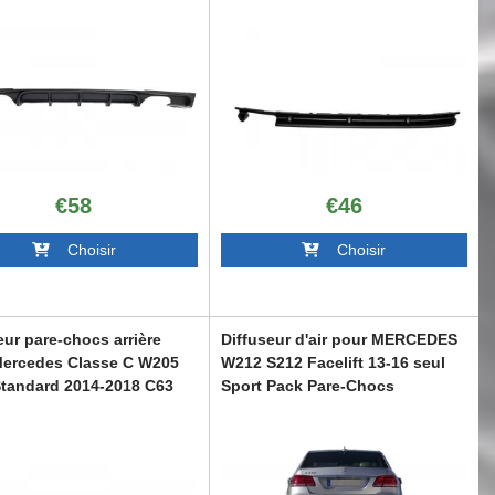
€58
€46
Choisir
Choisir
eur pare-chocs arrière
Diffuseur d'air pour MERCEDES
Mercedes Classe C W205
W212 S212 Facelift 13-16 seul
tandard 2014-2018 C63
Sport Pack Pare-Chocs
RDMBW212AMG
205N