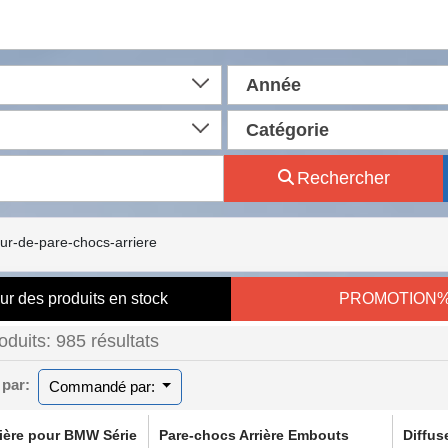
Année
Catégorie
Rechercher
eur-de-pare-chocs-arriere
ur des produits en stock
PROMOTION
roduits: 985 résultats
 par:
Commandé par:
rière pour BMW Série
Pare-chocs Arrière Embouts
Diffu