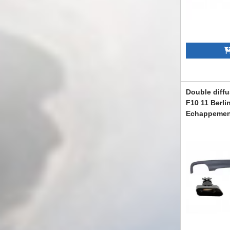
Double diff
F10 11 Berli
Echappemen
CORDBMF10L