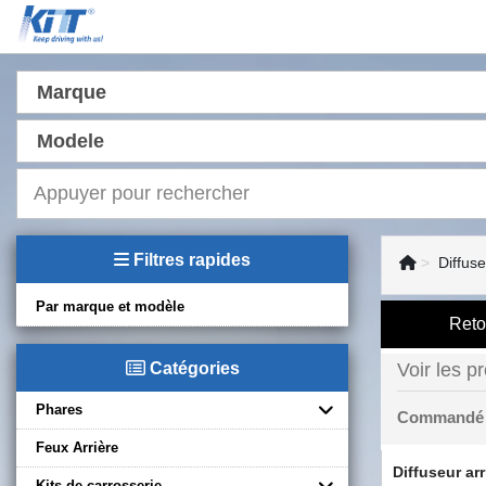
Marque
Modele
Filtres rapides
Diffus
Par marque et modèle
Reto
Catégories
Voir les p
Phares
Commandé
Feux Arrière
Diffuseur ar
Kits de carrosserie