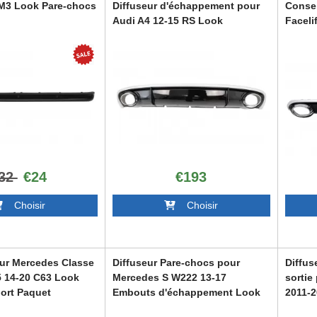
 M3 Look Pare-chocs
Diffuseur d'échappement pour
Consei
Audi A4 12-15 RS Look
Faceli
RDAURS4F
RDAUR
32
€24
€193
Choisir
Choisir
our Mercedes Classe
Diffuseur Pare-chocs pour
Diffus
 14-20 C63 Look
Mercedes S W222 13-17
sortie
port Paquet
Embouts d'échappement Look
2011-
S65
MG
RDBMF