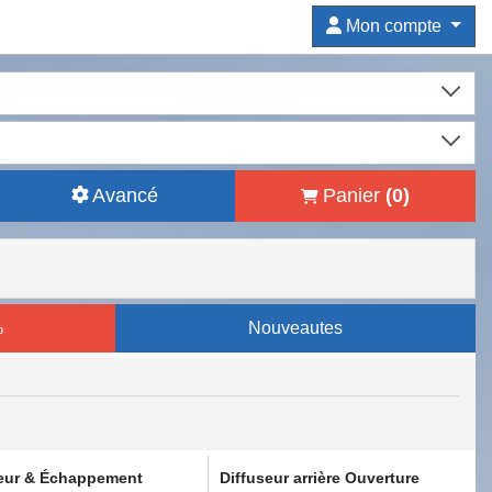
Mon compte
Avancé
Panier
(
0
)
%
Nouveautes
seur & Échappement
Diffuseur arrière Ouverture