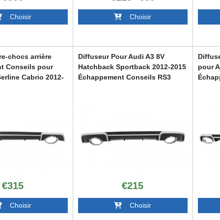
Choisir
Choisir
re-chocs arrière
Diffuseur Pour Audi A3 8V
Diffus
 Conseils pour
Hatchback Sportback 2012-2015
pour A
erline Cabrio 2012-
Échappement Conseils RS3
Échapp
ook
Look
Avant
RDAUA38VRSH
RDAUA
€315
€215
Choisir
Choisir