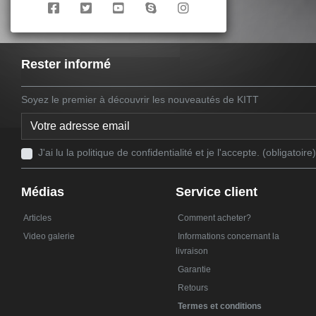
Rester informé
Soyez le premier à découvrir les nouveautés de KITT
J'ai lu la politique de confidentialité et je l'accepte. (obligatoire)
Médias
Service client
Articles
Comment acheter?
Video galerie
Informations concernant la
livraison
Garantie
Retours
Termes et conditions