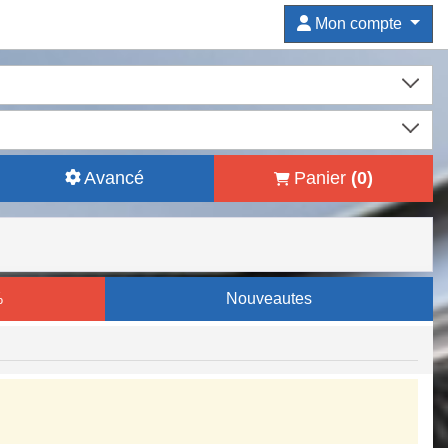
Mon compte
Avancé
Panier
(
0
)
%
Nouveautes