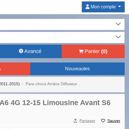
Mon compte
Avancé
Panier
(
0
)
%
Nouveautes
(2011-2015)
Pare-chocs Arrière Diffuseur ..
i A6 4G 12-15 Limousine Avant S6
Partager
Sauver