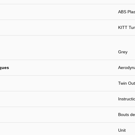
ABS Plast
KITT Tu
Grey
iques
Aerodyn
Twin Out
Instruct
Bouts de
Unit