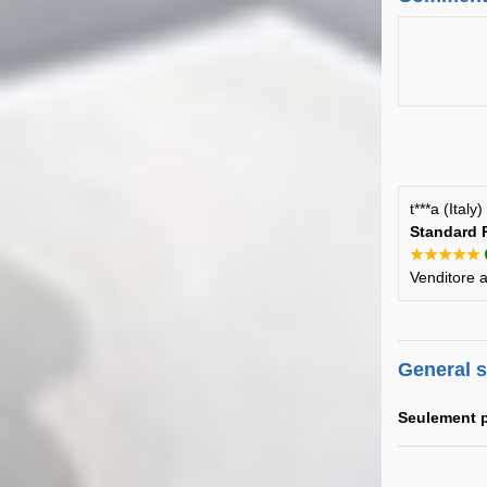
t***a (Ital
Standard P
★★★★★
Venditore a
General 
Seulement 