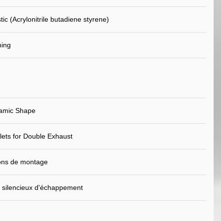
ic (Acrylonitrile butadiene styrene)
ning
amic Shape
lets for Double Exhaust
ions de montage
 silencieux d'échappement