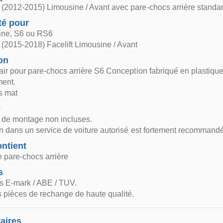
(2012-2015) Limousine / Avant avec pare-chocs arrière standa
té pour
line, S6 ou RS6
(2015-2018) Facelift Limousine / Avant
on
'air pour pare-chocs arrière S6 Conception fabriqué en plastiqu
ent.
is mat
e
s de montage non incluses.
ion dans un service de voiture autorisé est fortement recommand
ntient
e pare-chocs arrière
s
s E-mark / ABE / TUV.
 pièces de rechange de haute qualité.
aires