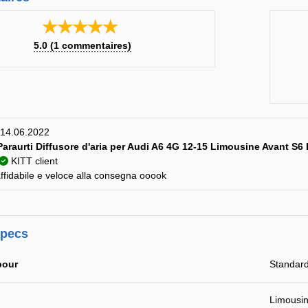
★★★★★
5.0
(
1
commentaires)
y) 14.06.2022
araurti Diffusore d'aria per Audi A6 4G 12-15 Limousine Avant S6
KITT client
ffidabile e veloce alla consegna ooook
specs
pour
Standard
Limousin