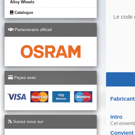
Alloy Wheels
Catalogue
Le code 
Parteneraire officiel
Payez avec
Fabricant
Intro
Suivez nous sur
Cet ensembl
Convient