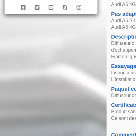
Audi A6 4G 
Pas adap
Audi A6 S-
Audi A6 4G 
Descripti
Diffuseur d
d'échappem
Finition: gr
Essayag
Instruction
L'installat
Paquet co
Diffuseur d
Certificat
Produit san
Ce sont des
Comment