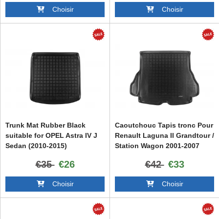
Choisir
Choisir
Trunk Mat Rubber Black
Caoutchouc Tapis tronc Pour
suitable for OPEL Astra IV J
Renault Laguna II Grandtour /
Sedan (2010-2015)
Station Wagon 2001-2007
€35
€26
€42
€33
Choisir
Choisir