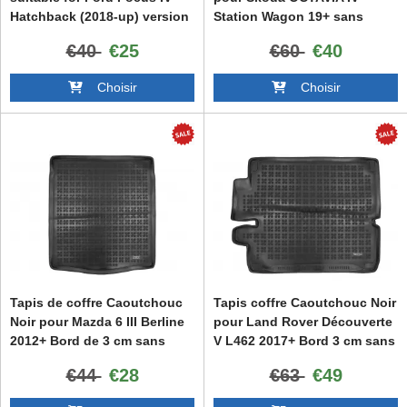
Hatchback (2018-up) version
Station Wagon 19+ sans
with full size tire
odeur Bord 3cm
€40
€25
€60
€40
Choisir
Choisir
Tapis de coffre Caoutchouc
Tapis coffre Caoutchouc Noir
Noir pour Mazda 6 III Berline
pour Land Rover Découverte
2012+ Bord de 3 cm sans
V L462 2017+ Bord 3 cm sans
odeur
odeur
€44
€28
€63
€49