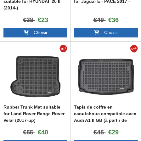
suitable for HYUNDAI i20 II
for Jaguar E - PACE 2017 -
(2014-)
€38
€23
€49
€36
Choisir
Choisir
Rubber Trunk Mat suitable
Tapis de coffre en
for Land Rover Range Rover
caoutchouc compatible avec
Velar (2017-up)
Audi A1 II GB (à partir de
2018)
€55
€40
€45
€29