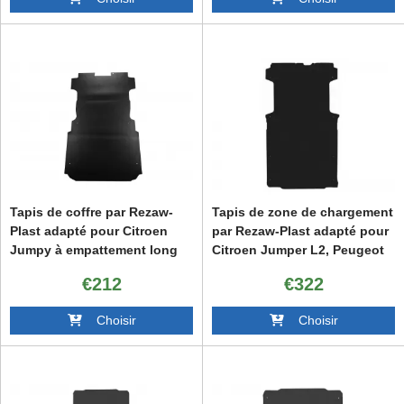
Proace City after 2020
Tapis de coffre par Rezaw-
Tapis de zone de chargement
Plast adapté pour Citroen
par Rezaw-Plast adapté pour
Jumpy à empattement long
Citroen Jumper L2, Peugeot
2007-2016, Fiat Scudo à
Boxer L2, Fiat Ducato L2
€212
€322
empattement long 2006-2016,
2006-2014, 2014-2021, après
Peugeot Expert à
2021, Opel Movano après
Choisir
Choisir
empattement long 2006-2016,
2022
Toyota Proace à empattemen