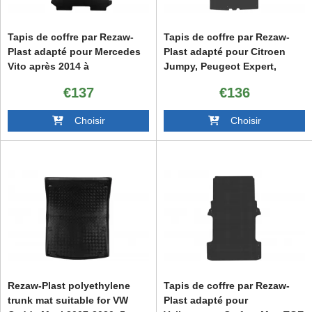
Tapis de coffre par Rezaw-
Tapis de coffre par Rezaw-
Plast adapté pour Mercedes
Plast adapté pour Citroen
Vito après 2014 à
Jumpy, Peugeot Expert,
empattement court
Toyota Proace après 2016,
€137
€136
Opel Vivaro après 2019,
version Compact
Choisir
Choisir
Rezaw-Plast polyethylene
Tapis de coffre par Rezaw-
trunk mat suitable for VW
Plast adapté pour