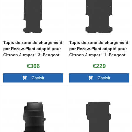
Tapis de zone de chargement
Tapis de zone de chargement
par Rezaw-Plast adapté pour
par Rezaw-Plast adapté pour
Citroen Jumper L3, Peugeot
Citroen Jumper L1, Peugeot
Boxer L3, Fiat Ducato L3
Boxer L1, Fiat Ducato L1
€366
€229
2006-2014, 2014-2021, après
2006-2014, 2014-2021, après
2021, Opel Movano après
2021, Opel Movano après
Choisir
Choisir
2022
2022