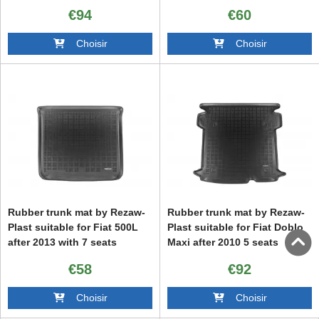
adjustable trunk floor PHeV,
€94
€60
suitable for and without
protective rails in the trunk, 1
Choisir
Choisir
piece, black
Rubber trunk mat by Rezaw-
Rubber trunk mat by Rezaw-
Plast suitable for Fiat 500L
Plast suitable for Fiat Doblo
after 2013 with 7 seats
Maxi after 2010 5 seats
€58
€92
Choisir
Choisir