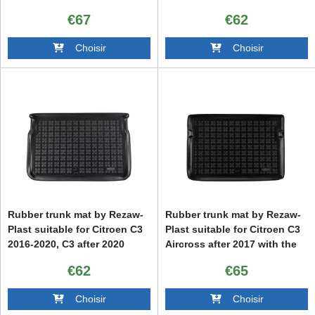
C4 Spacetourer after 2018,
€67
€62
with small spare wheel
Choisir
Choisir
Rubber trunk mat by Rezaw-
Rubber trunk mat by Rezaw-
Plast suitable for Citroen C3
Plast suitable for Citroen C3
2016-2020, C3 after 2020
Aircross after 2017 with the
trunk floor in the upper
€62
€65
position
Choisir
Choisir