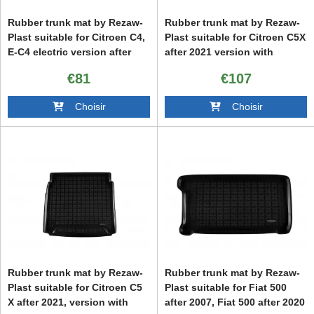
Rubber trunk mat by Rezaw-
Rubber trunk mat by Rezaw-
Plast suitable for Citroen C4,
Plast suitable for Citroen C5X
E-C4 electric version after
after 2021 version with
2020 with the trunk floor in
adjustable trunk floor
€81
€107
the upper position
Choisir
Choisir
Rubber trunk mat by Rezaw-
Rubber trunk mat by Rezaw-
Plast suitable for Citroen C5
Plast suitable for Fiat 500
X after 2021, version with
after 2007, Fiat 500 after 2020