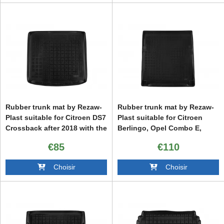
Rubber trunk mat by Rezaw-
Rubber trunk mat by Rezaw-
Plast suitable for Citroen DS7
Plast suitable for Citroen
Crossback after 2018 with the
Berlingo, Opel Combo E,
trunk floor in the upper
Peugeot Rifter after 2018,
€85
€110
position
Toyota Proace City Verso
after 2020, long wheelbase, 5
Choisir
Choisir
seats with 7 seats with
folded 3rd row of