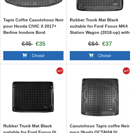
Tapis Coffre Caoutchouc Noir
Rubber Trunk Mat Black
pour Honda CIVIC X 2017+
suitable for Ford Focus MK4
Berline Inodore Bord
Station Wagon (2018-up) with
augmenté
an irregular size spare tire
€45
€35
€64
€37
Choisir
Choisir
Rubber Trunk Mat Black
Caoutchouc Tapis coffre Noir
suitable for Ford Focus IV
pour Skoda OCTAVIA IV