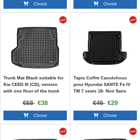
Choisir
Choisir
Trunk Mat Black suitable for
Tapis Coffre Caoutchouc
Kia CEED III (CD), version
pour Hyundai SANTE Fe IV
with one floor of the trunk
TM 7 seats 18- Noir Sans
2018 -
Odeur-
€58
€38
€46
€29
Choisir
Choisir