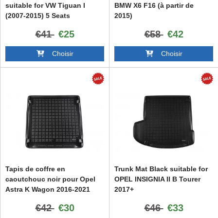
suitable for VW Tiguan I
BMW X6 F16 (à partir de
(2007-2015) 5 Seats
2015)
€41
€25
€58
€42
Choisir
Choisir
Tapis de coffre en
Trunk Mat Black suitable for
caoutchouc noir pour Opel
OPEL INSIGNIA II B Tourer
Astra K Wagon 2016-2021
2017+
Sans odeur
€42
€30
€46
€33