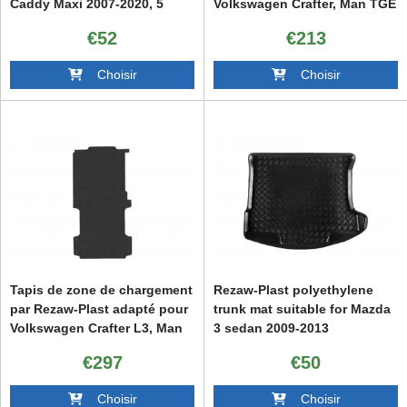
Caddy Maxi 2007-2020, 5
Volkswagen Crafter, Man TGE
seats
après 2016, 7 places, version
€52
€213
avec traction 4x2 et 4x4
Choisir
Choisir
Tapis de zone de chargement
Rezaw-Plast polyethylene
par Rezaw-Plast adapté pour
trunk mat suitable for Mazda
Volkswagen Crafter L3, Man
3 sedan 2009-2013
TGE L3 après 2016, version
€297
€50
avec traction avant 4x2
Choisir
Choisir