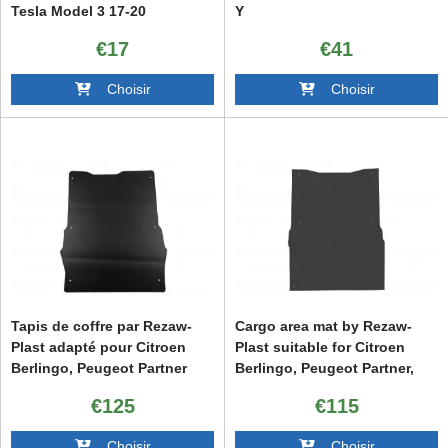
Tesla Model 3 17-20
Y
€17
€41
Choisir
Choisir
Tapis de coffre par Rezaw-
Cargo area mat by Rezaw-
Plast adapté pour Citroen
Plast suitable for Citroen
Berlingo, Peugeot Partner
Berlingo, Peugeot Partner,
2008-2018 à empattement
Opel Combo E, after 2018,
€125
€115
court, 2 places
short wheelbase Fiat Doblo,
E-Doblo after 2022, Toyota
Choisir
Choisir