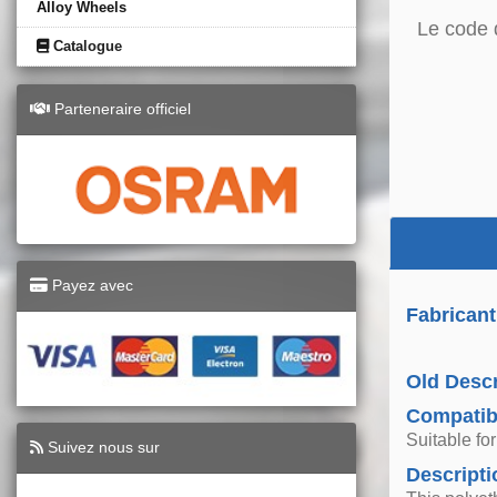
Alloy Wheels
Le code 
Catalogue
Parteneraire officiel
Payez avec
Fabricant
Old Descr
Compatibi
Suitable f
Suivez nous sur
Descripti