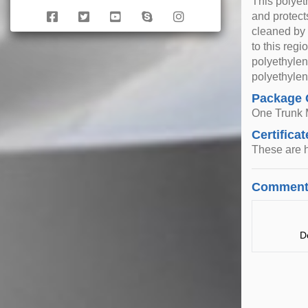
This polyet
and protects
cleaned by 
to this reg
polyethylen
polyethylen
Package 
One Trunk 
Certificat
These are h
Comment
D