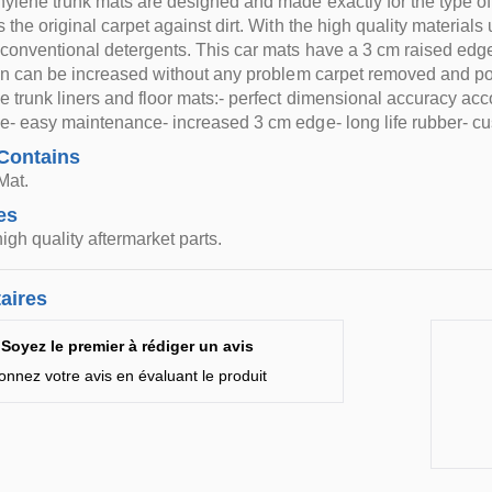
hylene trunk mats are designed and made exactly for the type of yo
 the original carpet against dirt. With the high quality materials
conventional detergents. This car mats have a 3 cm raised edge, 
ion can be increased without any problem carpet removed and p
e trunk liners and floor mats:- perfect dimensional accuracy acco
e- easy maintenance- increased 3 cm edge- long life rubber- cu
Contains
Mat.
es
igh quality aftermarket parts.
aires
Soyez le premier à rédiger un avis
onnez votre avis en évaluant le produit