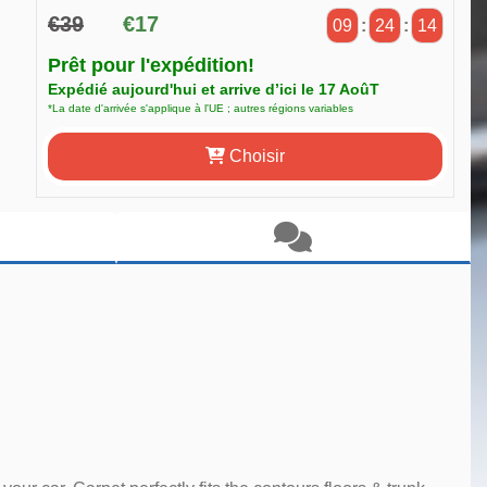
€39
€17
09
:
24
:
13
Prêt pour l'expédition!
Expédié aujourd'hui et arrive d’ici le 17 AoûT
*La date d'arrivée s'applique à l'UE ; autres régions variables
Choisir