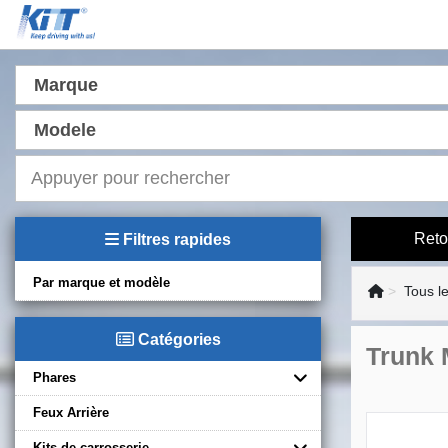
Marque
Modele
Reto
Filtres rapides
Par marque et modèle
Tous l
Catégories
Trunk 
Phares
Feux Arrière
Kits de carrosserie