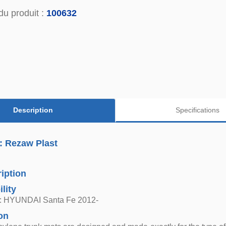
du produit :
100632
Description
Specifications
: Rezaw Plast
iption
lity
or: HYUNDAI Santa Fe 2012-
on