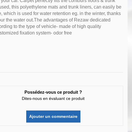
ur car. Carpet perfectly fits the contours floors & trunk
 used, this polyethylene mats and trunk liners, can easily be
which is used for water retention eg. in the winter, thanks
our the water out.The advantages of Rezaw dedicated
rding to the type of vehicle- made of high quality
stomized fixation system- odor free
Possédez-vous ce produit ?
Dites-nous en évaluant ce produit
Ajouter un commentaire