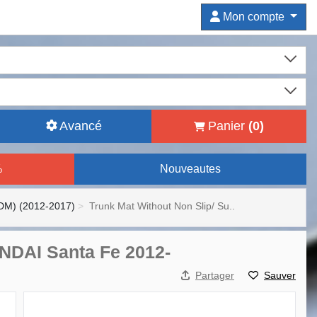
Mon compte
Avancé
Panier
(
0
)
%
Nouveautes
(DM) (2012-2017)
Trunk Mat Without Non Slip/ Su..
UNDAI Santa Fe 2012-
Partager
Sauver