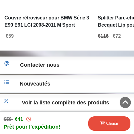
Couvre rétroviseur pour BMW Série 3
Splitter Pare-c
E90 E91 LCI 2008-2011 M Sport
Becquet Lip po
Design Noir brillant
Tech 05-08
€59
€116
€72
Contacter nous
Nouveautés
Voir la liste complète des produits
€58
€41
Accéder a la version desktop
Choisir
Prêt pour l'expédition!