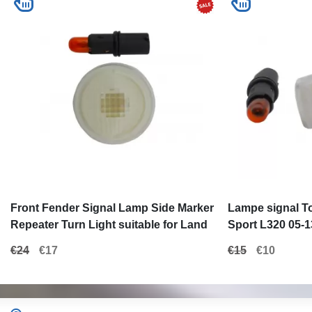
Front Fender Signal Lamp Side Marker
Lampe signal T
Repeater Turn Light suitable for Land
Sport L320 05-1
Range Rover Vogue III L322 (2002-
Discovery 3 4
€24
€17
€15
€10
2012)