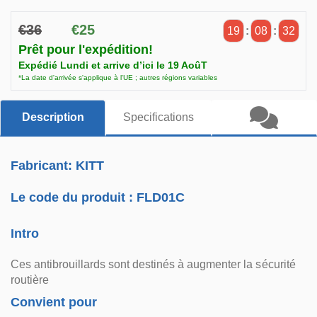
€36
€25
19
:
08
:
31
Prêt pour l'expédition!
Expédié Lundi et arrive d’ici le 19 AoûT
*La date d'arrivée s'applique à l'UE ; autres régions variables
Description
Specifications
Fabricant: KITT
Le code du produit :
FLD01C
Intro
Ces antibrouillards sont destinés à augmenter la sécurité
routière
Convient pour