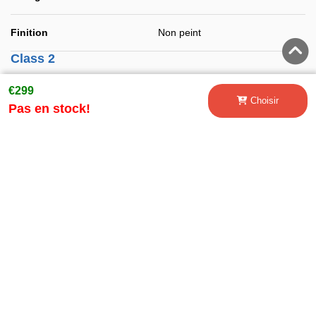
Finition
Non peint
Class 2
Pour s'adapter
Skid Plates
€299
Choisir
Pas en stock!
Class 3
Lester
20
Largeur
34
Longueur
115
Taille
15