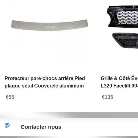
Protecteur pare-chocs arrière Pied
Grille & Côté É
plaque seuil Couvercle aluminium
L320 Facelift 0
pour Rover Sport L320 05-13
Look Noir
€55
€135
Contacter nous