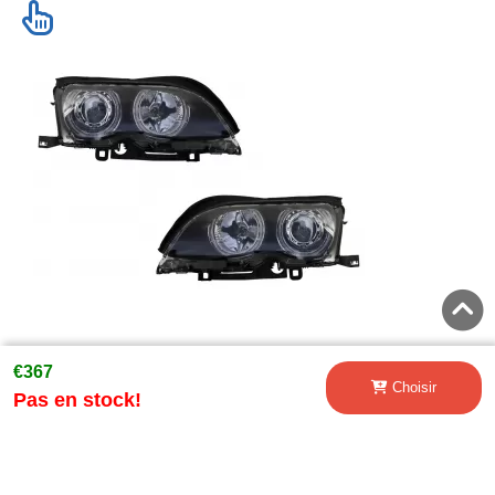
€367
Phares LED Angel Eyes pour BMW Série 3 E46 09.2001
Choisir
Pas en stock!
- 03.2005 Xenon Look Noir
€347