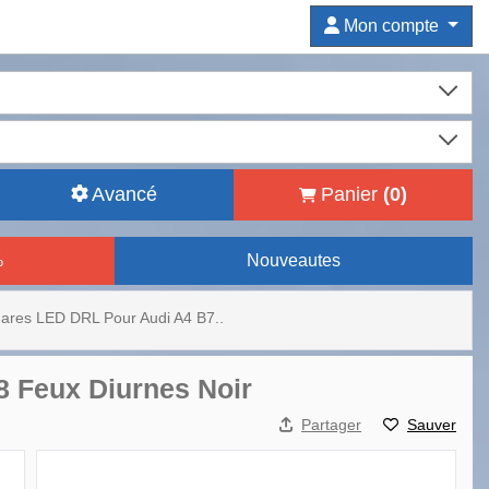
Mon compte
Avancé
Panier
(
0
)
%
Nouveautes
ares LED DRL Pour Audi A4 B7..
8 Feux Diurnes Noir
Partager
Sauver