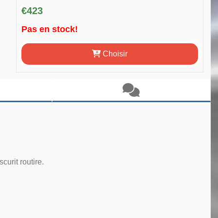
€423
Pas en stock!
Choisir
curit routire.