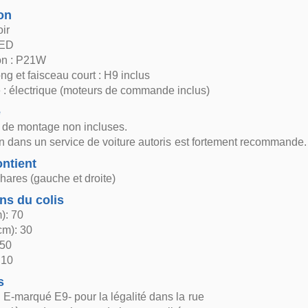
on
oir
LED
ion : P21W
ng et faisceau court : H9 inclus
 électrique (moteurs de commande inclus)
e
s de montage non incluses.
ion dans un service de voiture autoris est fortement recommande.
ntient
hares (gauche et droite)
ns du colis
): 70
cm): 30
 50
 10
s
 E-marqué E9- pour la légalité dans la rue