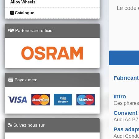
Alloy Wheels
Le code 
Catalogue
Parteneraire officiel
Fabricant
Payez avec
Intro
Ces phares s
Convient
Audi A4 B7
Suivez nous sur
Pas adap
Audi Condu