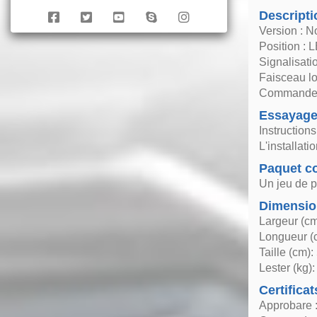
Descripti
Version : N
Position : 
Signalisat
Faisceau lo
Commande :
Essayag
Instruction
L'installat
Paquet co
Un jeu de p
Dimensio
Largeur (cm
Longueur (
Taille (cm):
Lester (kg):
Certificat
Approbare :