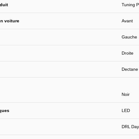
duit
Tuning 
n voiture
Avant
Gauche
Droite
Dectane
Noir
iques
LED
DRL Dayt