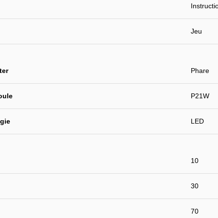
Instruct
Jeu
ter
Phare
oule
P21W
gie
LED
10
30
70