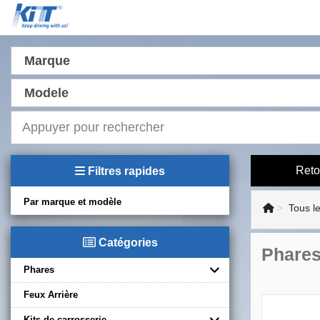
Marque
Modele
Reto
Filtres rapides
Par marque et modèle
Tous l
Catégories
Phares
Phares
Feux Arrière
Kits de carrosserie