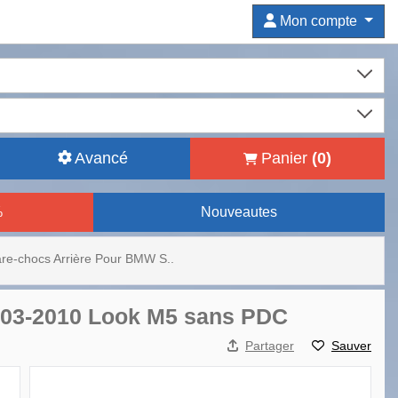
Mon compte
Avancé
Panier
(
0
)
%
Nouveautes
re-chocs Arrière Pour BMW S..
2003-2010 Look M5 sans PDC
Partager
Sauver