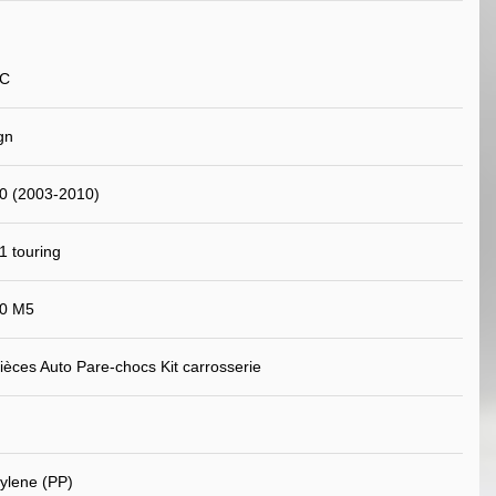
DC
gn
 (2003-2010)
 touring
0 M5
ièces Auto Pare-chocs Kit carrosserie
ylene (PP)