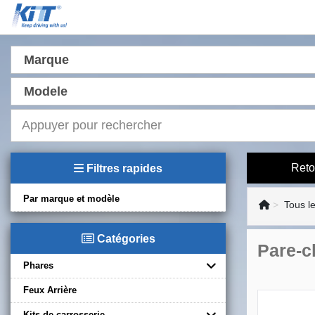
Marque
Modele
Reto
Filtres rapides
Par marque et modèle
Tous l
Catégories
Pare-c
Phares
Feux Arrière
Kits de carrosserie