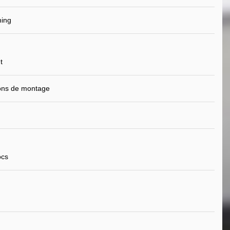
ning
t
ions de montage
ocs