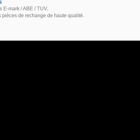
s
s E-mark / ABE / TUV.
 pièces de rechange de haute qualité.