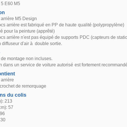
 5 E60 M5
on
 arrière M5 Design
cs arrière est fabriqué en PP de haute qualité (polypropylène)
ré pour la peinture (apprêté)
cs arrière n'est pas équipé de supports PDC (capteurs de stat
 diffuseur d'air à double sortie.
e
s de montage non incluses.
ion dans un service de voiture autorisé est fortement recommand
ntient
arrière
crochet de remorquage
ns du colis
): 213
cm): 57
 96
 30