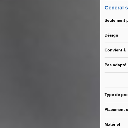
General 
Seulement 
Désign
Convient à
Pas adapté
Type de pro
Placement e
Matériel