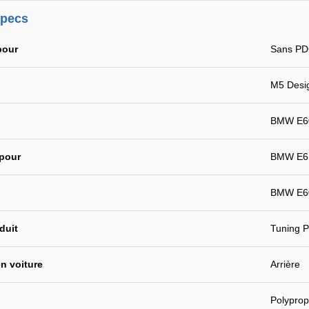
specs
pour
Sans P
M5 Desi
BMW E60
 pour
BMW E61
BMW E6
duit
Tuning P
n voiture
Arrière
Polyprop