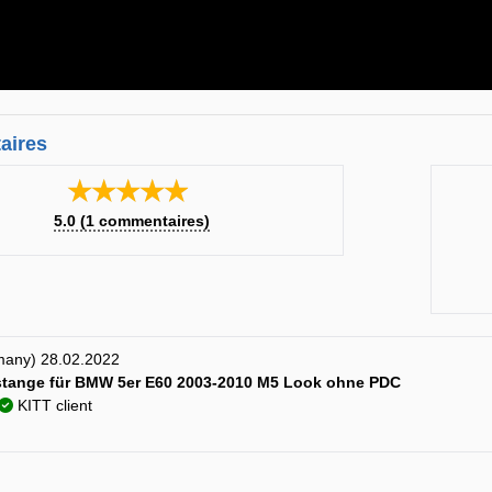
aires
★★★★★
5.0
(
1
commentaires)
many) 28.02.2022
tange für BMW 5er E60 2003-2010 M5 Look ohne PDC
KITT client