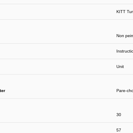
KITT Tu
Non pein
Instruct
Unit
ter
Pare-ch
30
57