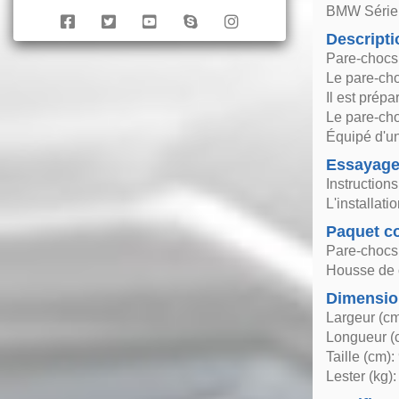
BMW Série
Descripti
Pare-chocs
Le pare-cho
Il est prépa
Le pare-cho
Équipé d'un
Essayag
Instruction
L'installat
Paquet co
Pare-chocs 
Housse de 
Dimensio
Largeur (cm
Longueur (
Taille (cm):
Lester (kg):