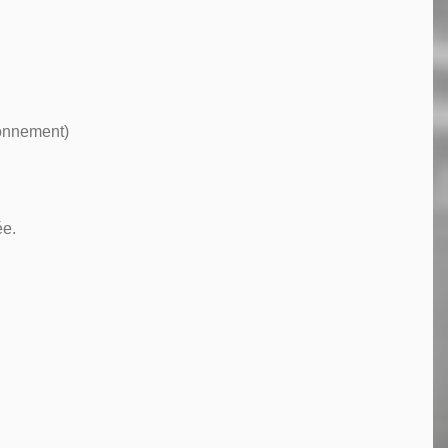
ionnement)
ée.