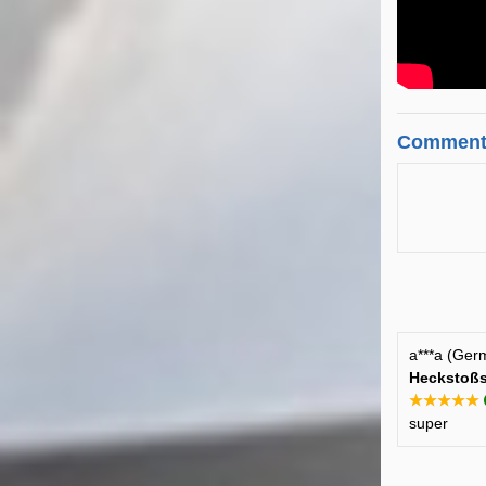
Comment
a***a (Ger
Heckstoßs
★★★★★
super