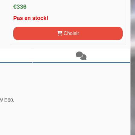
€336
Pas en stock!
Choisir
MW E60.