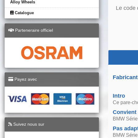
Alloy Wheels
Le code 
Catalogue
Parteneraire officiel
Fabricant
Payez avec
Intro
Ce pare-cho
Convient
BMW Série 
Suivez nous sur
Pas adap
BMW Série 