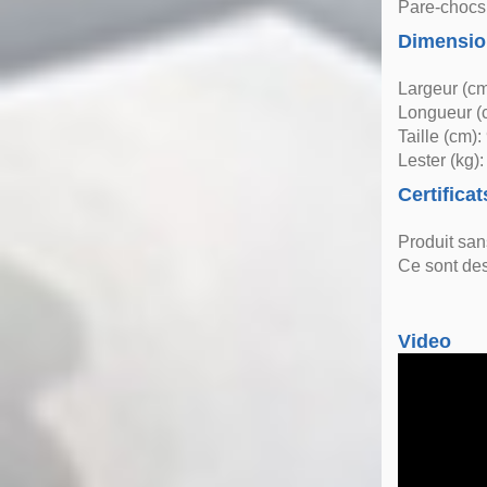
Pare-chocs 
Dimensio
Largeur (cm
Longueur (
Taille (cm):
Lester (kg):
Certificat
Produit sa
Ce sont des
Video