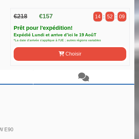
€218
€157
14
:
52
:
08
Prêt pour l'expédition!
Expédié Lundi et arrive d’ici le 19 AoûT
*La date d'arrivée s'applique à l'UE ; autres régions variables
Choisir
MW E90