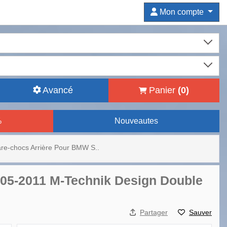
Mon compte
Avancé
Panier
(
0
)
%
Nouveautes
re-chocs Arrière Pour BMW S..
005-2011 M-Technik Design Double
Partager
Sauver