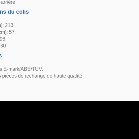
arrière
ns du colis
): 213
cm): 57
 96
 30
s
ns E-mark/ABE/TUV.
 pièces de rechange de haute qualité.