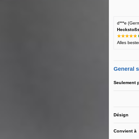
d***e (Ger
Heckstoßs
★★★★★
Alles beste
General 
Seulement 
Désign
Convient à