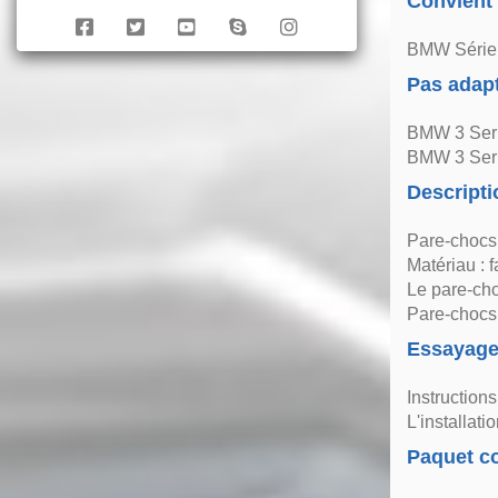
Convient
BMW Série 
Pas adap
BMW 3 Seri
BMW 3 Ser
Descripti
Pare-chocs 
Matériau : 
Le pare-cho
Pare-chocs 
Essayag
Instruction
L'installat
Paquet co