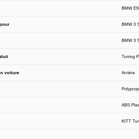
BMW E90
 pour
BMW 3 Se
BMW 3 Se
duit
Tuning P
n voiture
Arrière
Polyprop
ABS Plast
KITT Tu