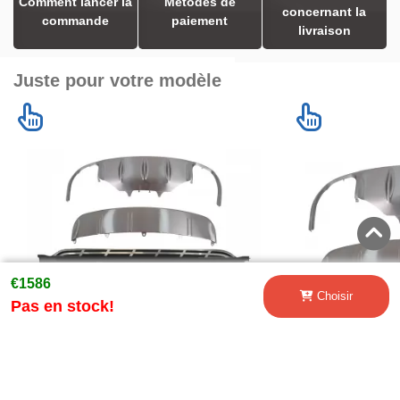
Comment lancer la
Metodes de
concernant la
commande
paiement
livraison
Juste pour votre modèle
€1586
Choisir
Pas en stock!
Marchepieds Latérales Off Road
Plaques defens