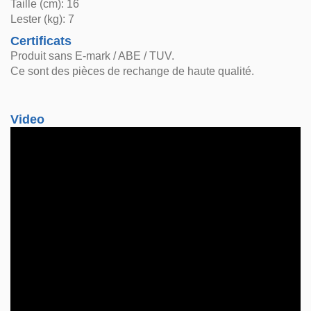
Taille (cm): 16
Lester (kg): 7
Certificats
Produit sans E-mark / ABE / TUV.
Ce sont des pièces de rechange de haute qualité.
Video