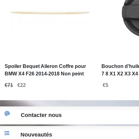
Spoiler Bequet Aileron Coffre pour
Bouchon d'huile
BMW X4 F26 2014-2018 Non peint
7 8 X1 X2 X3 X4
Plastique ABS
F56 F57 F60
€71
€22
€5
Contacter nous
Nouveautés