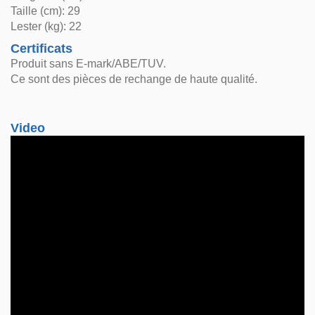
Taille (cm): 29
Lester (kg): 22
Certificats
Produit sans E-mark/ABE/TUV.
Ce sont des pièces de rechange de haute qualité.
Video