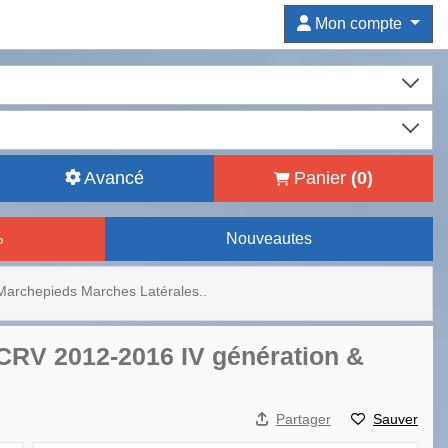
Mon compte
Avancé
Panier
(
0
)
%
Nouveautes
Marchepieds Marches Latérales..
CRV 2012-2016 IV génération &
Partager
Sauver