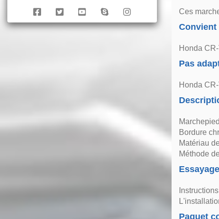
Ces marches
Convient
Honda CR-V
Pas adap
Honda CR-V
Descripti
Marchepied
Bordure c
Matériau de
Méthode de 
Essayag
Instruction
L'installat
Paquet co