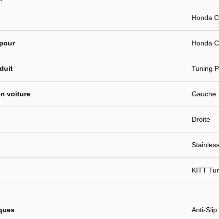
Honda C
 pour
Honda CR
duit
Tuning P
n voiture
Gauche
Droite
Stainles
KITT Tu
iques
Anti-Slip