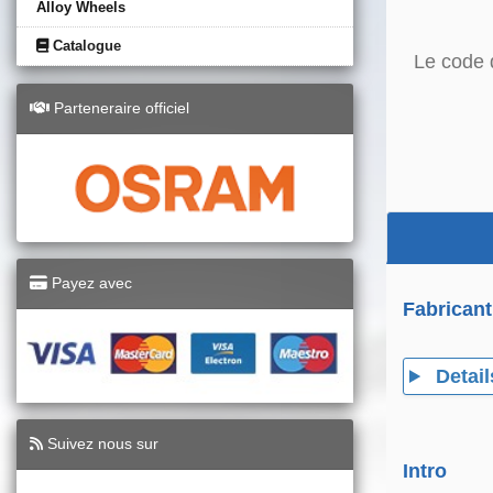
Alloy Wheels
Catalogue
Le code 
Parteneraire officiel
Payez avec
Fabricant
Detail
Suivez nous sur
Intro