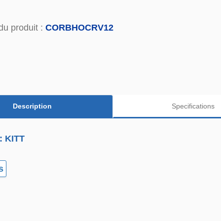
du produit :
CORBHOCRV12
Description
Specifications
: KITT
s