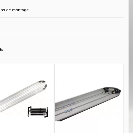
ions de montage
ts