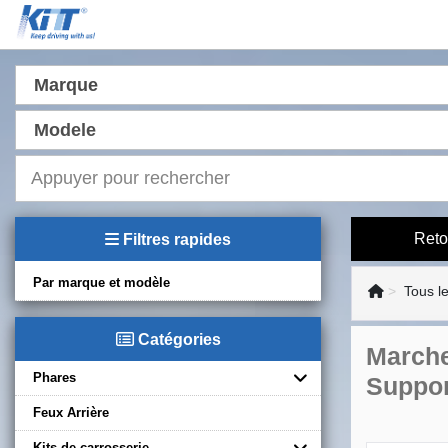
Marque
Modele
Reto
Filtres rapides
Par marque et modèle
Tous l
Catégories
Marche
Phares
Suppor
Feux Arrière
Kits de carrosserie