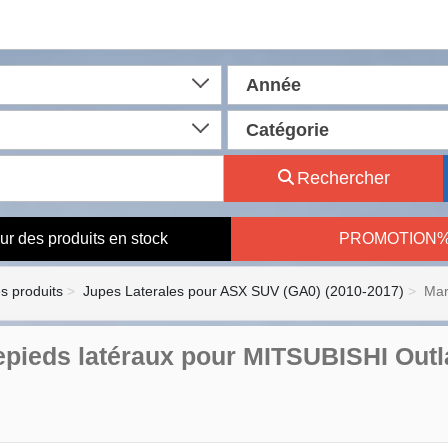
Année
Catégorie
Rechercher
ur des produits en stock
PROMOTION
es produits
Jupes Laterales pour ASX SUV (GA0) (2010-2017)
Mar
pieds latéraux pour MITSUBISHI Outla
n