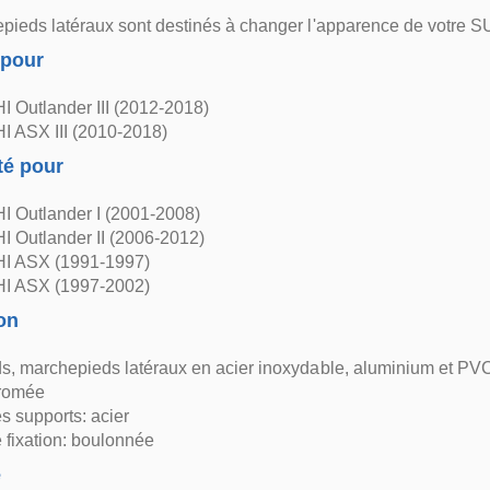
ieds latéraux sont destinés à changer l'apparence de votre SUV 
 pour
 Outlander III (2012-2018)
 ASX III (2010-2018)
té pour
 Outlander I (2001-2008)
 Outlander II (2006-2012)
I ASX (1991-1997)
I ASX (1997-2002)
on
, marchepieds latéraux en acier inoxydable, aluminium et PVC
hromée
s supports: acier
fixation: boulonnée
e