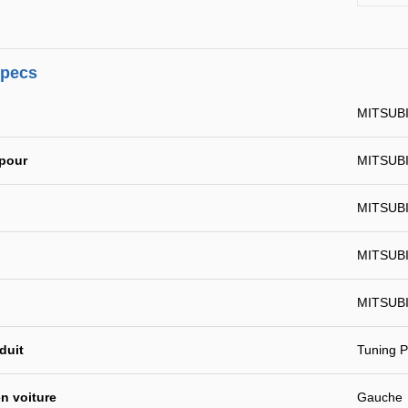
specs
MITSUBIS
 pour
MITSUBIS
MITSUBIS
MITSUBI
MITSUBI
duit
Tuning P
n voiture
Gauche