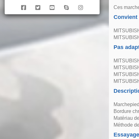
Ces marchep
Convient
MITSUBISHI
MITSUBISHI
Pas adap
MITSUBISHI
MITSUBISHI
MITSUBISH
MITSUBISH
Descripti
Marchepieds
Bordure c
Matériau de
Méthode de 
Essayag