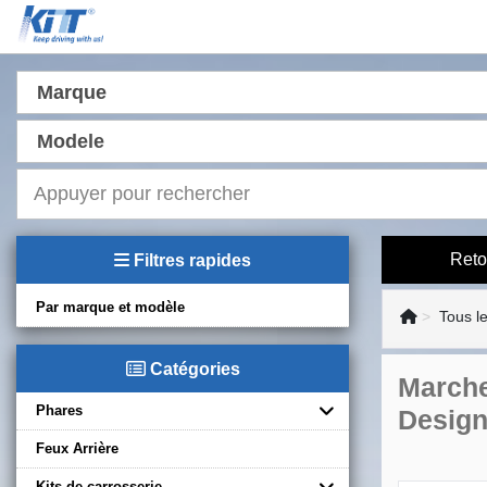
Marque
Modele
Reto
Filtres rapides
Par marque et modèle
Tous l
Catégories
Marche
Phares
Desig
Feux Arrière
Kits de carrosserie