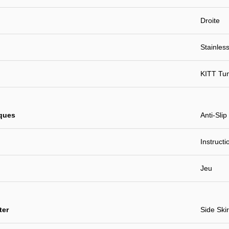
Droite
Stainles
KITT Tu
iques
Anti-Slip
Instruct
Jeu
ter
Side Skir