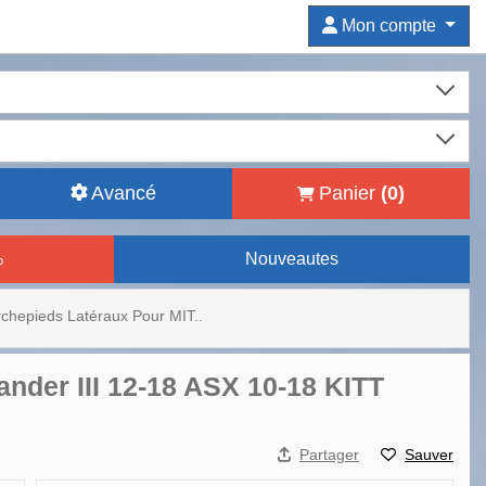
Mon compte
Avancé
Panier
(
0
)
%
Nouveautes
chepieds Latéraux Pour MIT..
nder III 12-18 ASX 10-18 KITT
Partager
Sauver