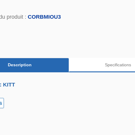
du produit :
CORBMIOU3
Description
Specifications
: KITT
s