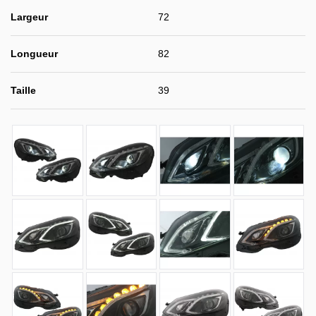
Largeur
72
Longueur
82
Taille
39