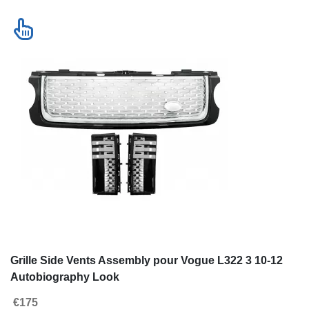
Contacter nous
Nouveautés
Voir la liste complète des produits
Accéder a la version desktop