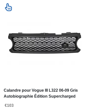
Calandre pour Vogue III L322 06-09
Grille Side Ven
Gris Autobiographie Édition
Vogue L322 3 1
Supercharged
Look
€103
€175