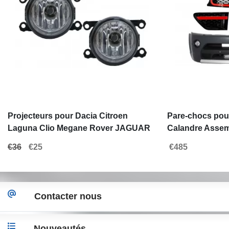
Projecteurs pour Dacia Citroen
Pare-chocs pou
Laguna Clio Megane Rover JAGUAR
Calandre Assem
Opel Astra H G
Autobiography
€36
€25
€485
Contacter nous
Nouveautés