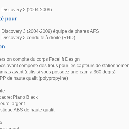
 Discovery 3 (2004-2009)
té pour
 Discovery 3 (2004-2009) équipé de phares AFS
 Discovery 3 conduite à droite (RHD)
on
ersion complte du corps Facelift Design
cs avant comporte des trous pour les capteurs de stationnement,
mras avant (utilis si vous possdez une camra 360 degrs)
PP de haute qualit (polypropylne)
ale
 cadre: Piano Black
rieure: argent
astique ABS de haute qualit
ux
on: argent