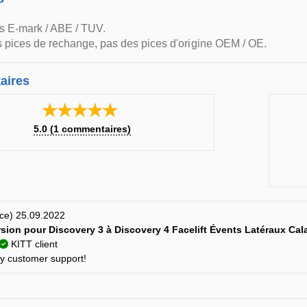
s E-mark / ABE / TUV.
 pices de rechange, pas des pices d'origine OEM / OE.
aires
★★★★★
5.0
(
1
commentaires)
nce) 25.09.2022
sion pour Discovery 3 à Discovery 4 Facelift Évents Latéraux Cal
KITT client
ly customer support!