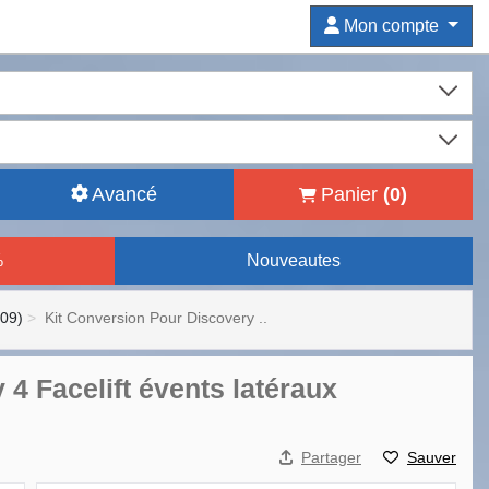
Mon compte
Avancé
Panier
(
0
)
%
Nouveautes
009)
Kit Conversion Pour Discovery ..
4 Facelift évents latéraux
Partager
Sauver