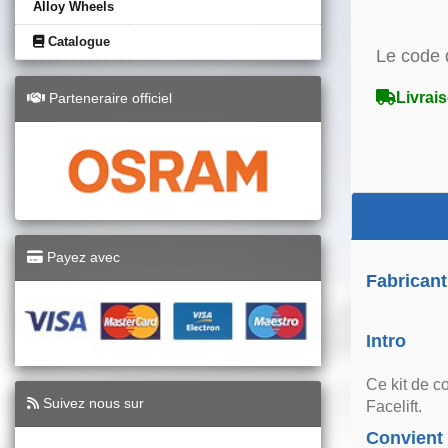
Alloy Wheels
Catalogue
Le code 
Livrais
Parteneraire officiel
Payez avec
Fabricant
Intro
Ce kit de c
Suivez nous sur
Facelift.
Convient