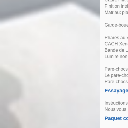
Finition int
Matriau: pl
Garde-boue 
Phares au x
CACH Xen
Bande de 
Lumire no
Pare-chocs 
Le pare-cho
Pare-chocs 
Essayag
Instructions
Nous vous r
Paquet co