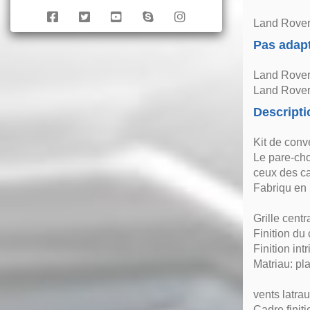
Land Rover
Pas adap
Land Rover
Land Rover
Descripti
Kit de conv
Le pare-cho
ceux des ca
Fabriqu en 
Grille centr
Finition du
Finition int
Matriau: pl
vents latra
Cadre finiti