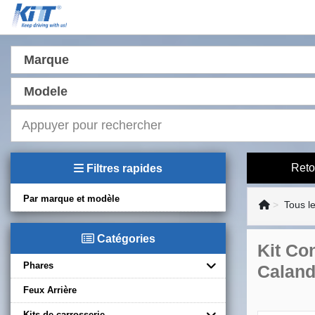
Marque
Modele
Reto
Filtres rapides
Par marque et modèle
Tous l
Catégories
Kit Co
Phares
Caland
Feux Arrière
Kits de carrosserie