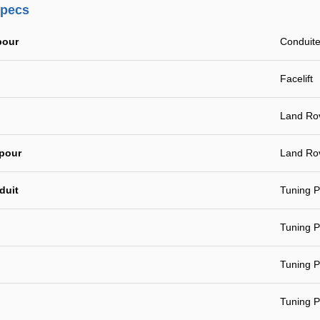
specs
pour
Conduit
Facelift
Land Rov
 pour
Land Rov
duit
Tuning P
Tuning 
Tuning P
Tuning P