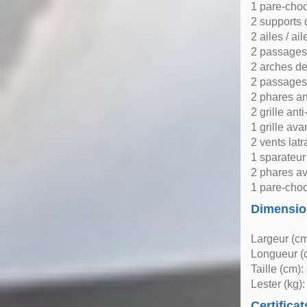
1 pare-cho
2 supports 
2 ailes / ail
2 passages
2 arches de
2 passages 
2 phares an
2 grille anti
1 grille ava
2 vents lat
1 sparateur
2 phares a
1 pare-choc
Dimensio
Largeur (cm
Longueur (
Taille (cm):
Lester (kg):
Certificat