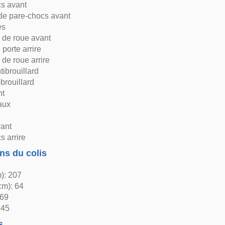
cs avant
de pare-chocs avant
es
 de roue avant
 porte arrire
de roue arrire
tibrouillard
-brouillard
nt
raux
vant
s arrire
ns du colis
): 207
cm): 64
 69
 45
s