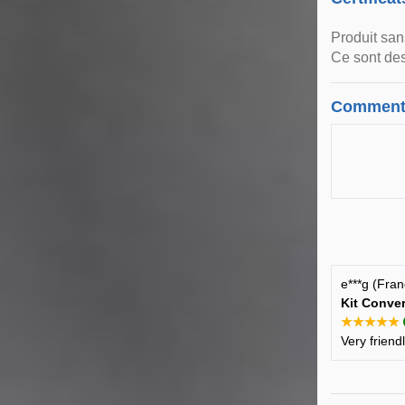
Produit san
Ce sont des
Comment
e***g (Fra
Kit Conver
★★★★★
Very friend