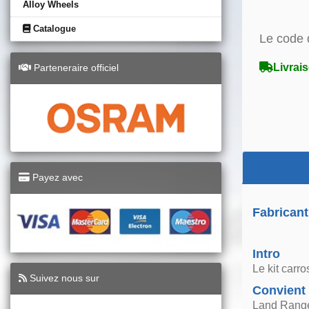
Alloy Wheels
Catalogue
Le code 
Livrais
Parteneraire officiel
Payez avec
Fabricant
Intro
Le kit carr
Suivez nous sur
Convient
Land Range