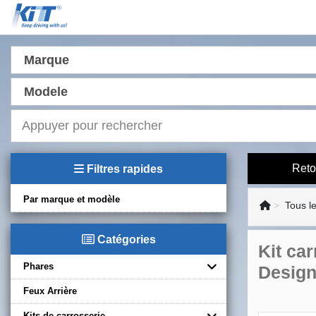
Marque
Modele
Reto
Filtres rapides
Par marque et modèle
Tous l
Catégories
Kit ca
Phares
Desig
Feux Arrière
Kits de carrosserie