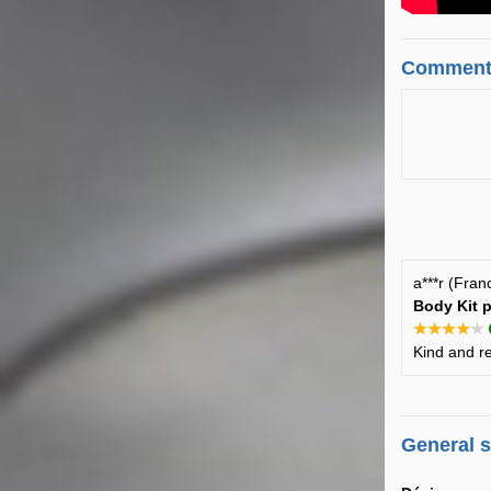
Comment
a***r (Fra
Body Kit 
★★★★★
Kind and r
General 