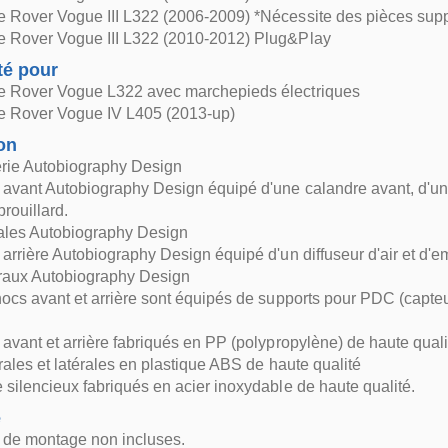
 Rover Vogue III L322 (2006-2009) *Nécessite des pièces sup
 Rover Vogue III L322 (2010-2012) Plug&Play
té pour
 Rover Vogue L322 avec marchepieds électriques
 Rover Vogue IV L405 (2013-up)
on
erie Autobiography Design
avant Autobiography Design équipé d'une calandre avant, d'un s
rouillard.
rales Autobiography Design
arrière Autobiography Design équipé d'un diffuseur d'air et d'e
éraux Autobiography Design
ocs avant et arrière sont équipés de supports pour PDC (capte
avant et arrière fabriqués en PP (polypropylène) de haute quali
trales et latérales en plastique ABS de haute qualité
silencieux fabriqués en acier inoxydable de haute qualité.
e
s de montage non incluses.