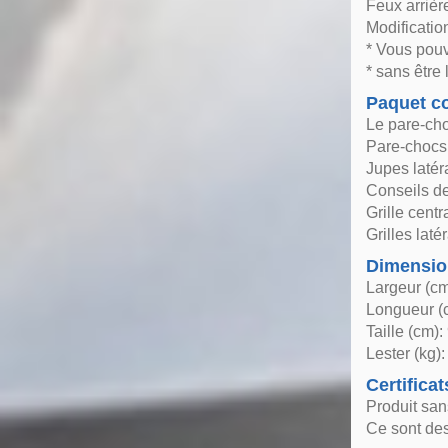
Feux arriè
Modificatio
* Vous pouv
* sans être 
Paquet co
Le pare-ch
Pare-chocs 
Jupes latér
Conseils de
Grille centr
Grilles laté
Dimensio
Largeur (cm
Longueur (
Taille (cm):
Lester (kg):
Certificat
Produit sa
Ce sont des