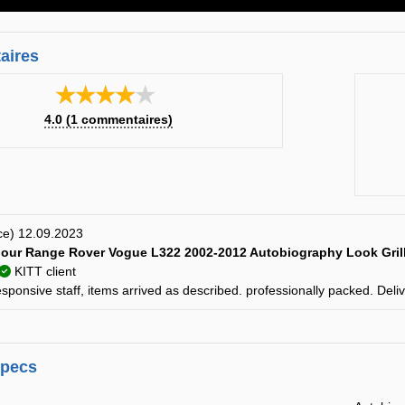
aires
★★★★★
4.0
(
1
commentaires)
nce) 12.09.2023
pour Range Rover Vogue L322 2002-2012 Autobiography Look Gri
KITT client
esponsive staff, items arrived as described. professionally packed. D
specs