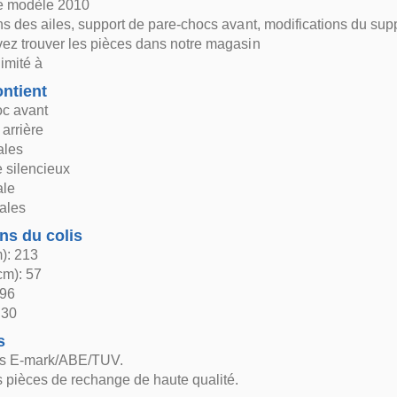
re modèle 2010
ns des ailes, support de pare-chocs avant, modifications du supp
ez trouver les pièces dans notre magasin
limité à
ntient
oc avant
arrière
ales
 silencieux
ale
rales
ns du colis
): 213
cm): 57
 96
 30
s
ns E-mark/ABE/TUV.
 pièces de rechange de haute qualité.