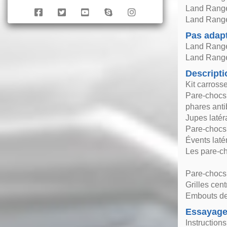
Land Range
Land Range
Pas adap
Land Range
Land Range
Descripti
Kit carross
Pare-chocs 
phares antib
Jupes laté
Pare-chocs 
Évents lat
Les pare-ch
Pare-chocs 
Grilles cen
Embouts de 
Essayag
Instruction