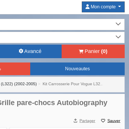
Mon compte
Avancé
Panier
(
0
)
%
Nouveautes
(L322) (2002-2005)
Kit Carrosserie Pour Vogue L32..
Grille pare-chocs Autobiography
Partager
Sauver