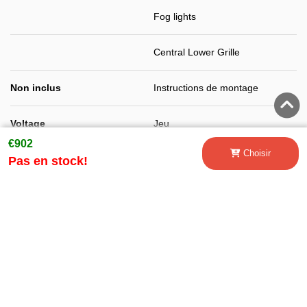
Fog lights
Central Lower Grille
Non inclus
Instructions de montage
Voltage
Jeu
€902
Choisir
Finition
Non peint
Pas en stock!
Class 2
Pour s'adapter
Pare-chocs
Side Skirts
Fog Lights Projectors