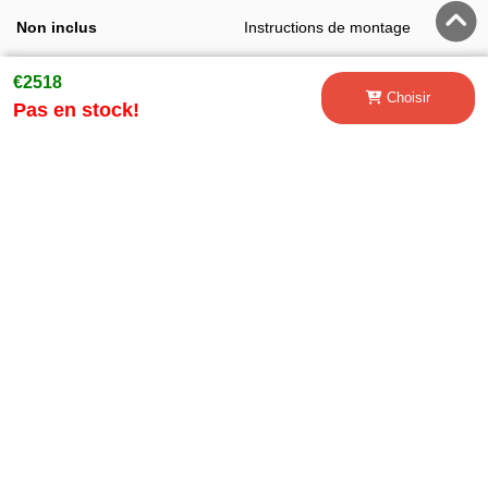
Non inclus
Instructions de montage
€2518
Emblem
Choisir
Pas en stock!
Voltage
Jeu
Class 2
Pour s'adapter
Pare-chocs
Front Bumper Extension Spoiler
Front Fenders
Central Grille
Mirror Covers