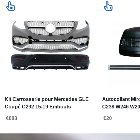
Kit Carrosserie pour Mercedes GLE
Autocollant Mir
Coupé C292 15-19 Embouts
C238 W246 W20
Silencieux Pare-chocs Diffuseur
W207 W218 X15
€888
€20