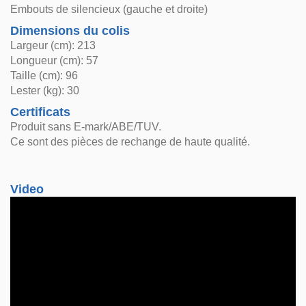
Embouts de silencieux (gauche et droite)
Dimensions du colis
Largeur (cm): 213
Longueur (cm): 57
Taille (cm): 96
Lester (kg): 30
Certificats
Produit sans E-mark/ABE/TUV.
Ce sont des pièces de rechange de haute qualité.
Video