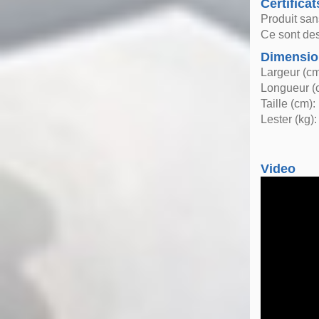
Certificat
Produit san
Ce sont des
Dimensio
Largeur (cm
Longueur (
Taille (cm):
Lester (kg):
Video