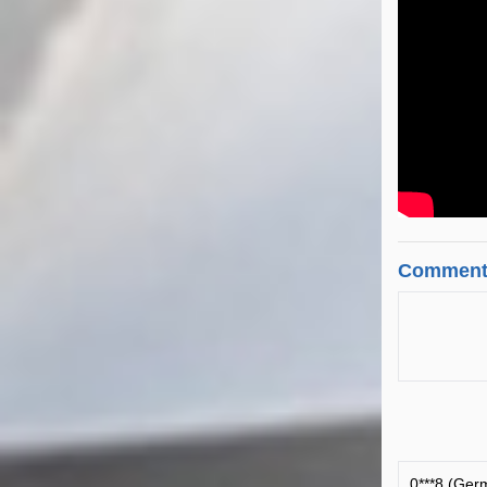
Comment
0***8 (Ger