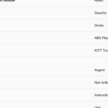
n voiture
Avant
Gauche
Droite
ABS Plast
KITT Tu
Argent
Noir brill
Instruct
Unit