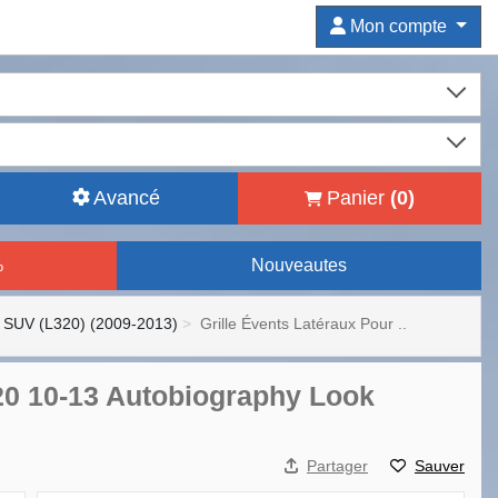
Mon compte
Avancé
Panier
(
0
)
%
Nouveautes
SUV (L320) (2009-2013)
Grille Évents Latéraux Pour ..
320 10-13 Autobiography Look
Partager
Sauver