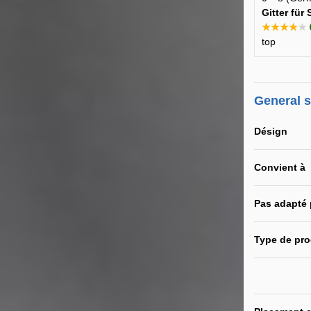
Gitter für
★★★★★
top
General 
Désign
Convient à
Pas adapté
Type de pro