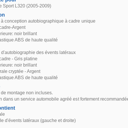
 Sport L320 (2005-2009)
on
t à conception autobiographique à cadre unique
 cadre-Argent
rieure: noir brillant
lastique ABS de haute qualité
d'autobiographie des évents latéraux
cadre - Gris platine
rieure: noir brillant
ale cryptée - Argent
lastique ABS de haute qualité
e
s de montage non incluses.
ion dans un service automobile agréé est fortement recommandé
ntient
ale
 d'évents latéraux (gauche et droite)