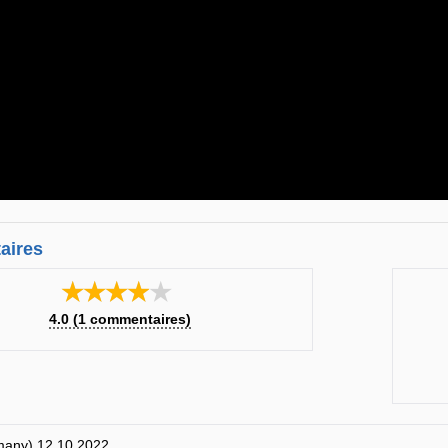
aires
★★★★★
4.0
(
1
commentaires)
many) 12.10.2022