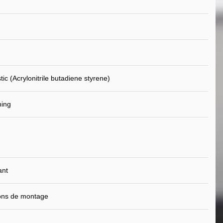
ic (Acrylonitrile butadiene styrene)
ning
ant
ions de montage