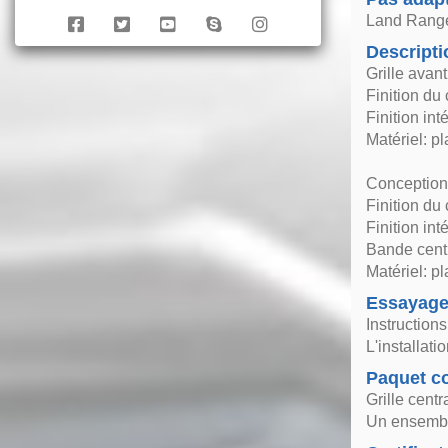
Land Range
Descripti
Grille avan
Finition du
Finition inté
Matériel: p
Conception 
Finition du 
Finition inté
Bande centr
Matériel: p
Essayag
Instruction
L'installat
Paquet co
Grille centr
Un ensemble