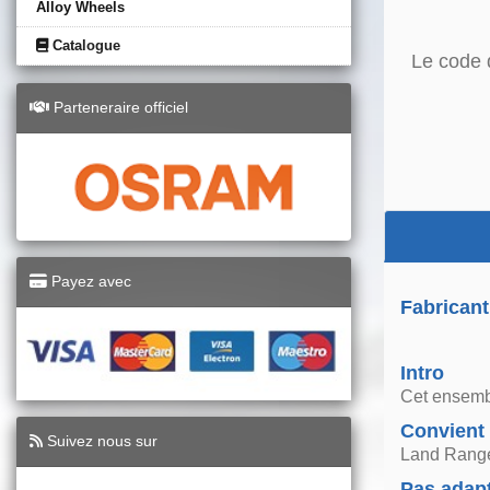
Alloy Wheels
Catalogue
Le code 
Parteneraire officiel
Payez avec
Fabricant
Intro
Cet ensembl
Convient
Suivez nous sur
Land Range
Pas adap