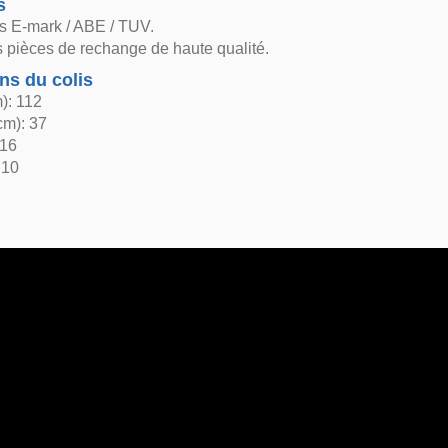
s
s E-mark / ABE / TUV.
 pièces de rechange de haute qualité.
ns du colis
): 112
cm): 37
 16
 10