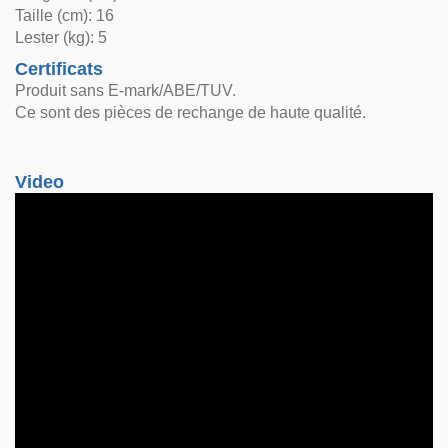
Taille (cm): 16
Lester (kg): 5
Certificats
Produit sans E-mark/ABE/TUV.
Ce sont des pièces de rechange de haute qualité.
Video