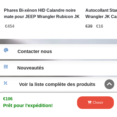
Phares Bi-xénon HID Calandre noire
Autocollant Sta
mate pour JEEP Wrangler Rubicon JK
Wrangler JK Ca
07-17
voitures Blanc
€454
€39
€16
Contacter nous
Nouveautés
Voir la liste complète des produits
€106
Accéder a la version desktop
Choisir
Prêt pour l'expédition!