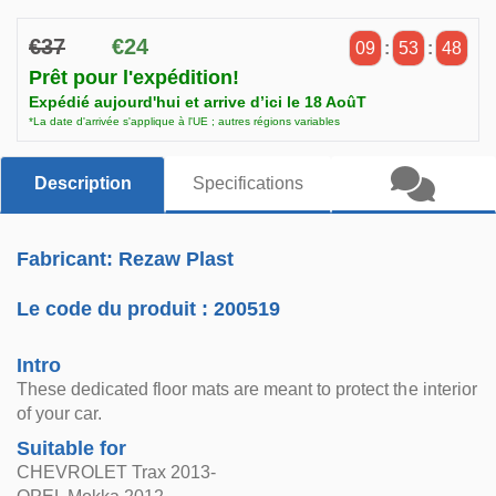
€37
€24
09
:
53
:
48
Prêt pour l'expédition!
Expédié aujourd'hui et arrive d’ici le 18 AoûT
*La date d'arrivée s'applique à l'UE ; autres régions variables
Description
Specifications
Fabricant: Rezaw Plast
Le code du produit :
200519
Intro
These dedicated floor mats are meant to protect the interior
of your car.
Suitable for
CHEVROLET Trax 2013-