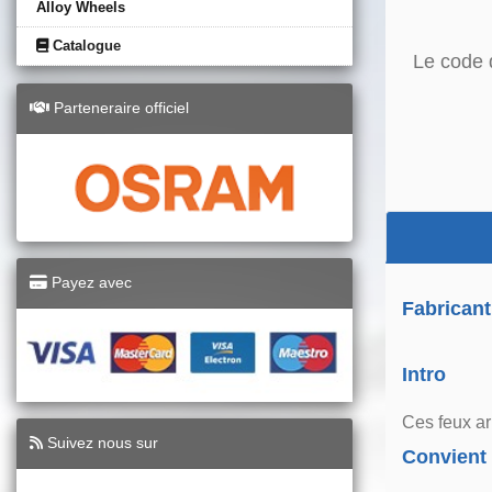
Alloy Wheels
Catalogue
Le code 
Parteneraire officiel
Payez avec
Fabricant
Intro
Ces feux ar
Suivez nous sur
Convient