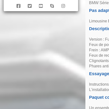
BMW Série 
Pas adap
Limousine 
Descripti
Version : 
Feux de po
Frein : A
Feux de r
Clignotants
Phares ant
Essayag
Instruction
L'installat
Paquet co
Un ensemble