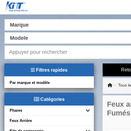
Marque
Modele
Reto
Filtres rapides
Par marque et modèle
Tous l
Catégories
Feux a
Phares
Fumés
Feux Arrière
Kits de carrosserie