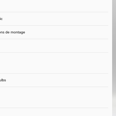
ic
ions de montage
ulbs