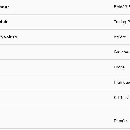
 pour
BMW 3 S
duit
Tuning 
n voiture
Arrière
Gauche
Droite
High qual
KITT Tu
Fumée