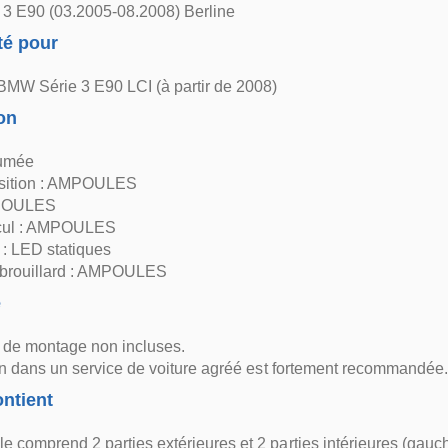
3 E90 (03.2005-08.2008) Berline
té pour
BMW Série 3 E90 LCI (à partir de 2008)
on
Fumée
sition : AMPOULES
MPOULES
ecul : AMPOULES
 : LED statiques
ibrouillard : AMPOULES
e
s de montage non incluses.
ion dans un service de voiture agréé est fortement recommandée.
ntient
 comprend 2 parties extérieures et 2 parties intérieures (gauch