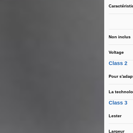
Caractérist
Non inclus
Voltage
Class 2
Pour s'adap
La technolo
Class 3
Lester
Largeur