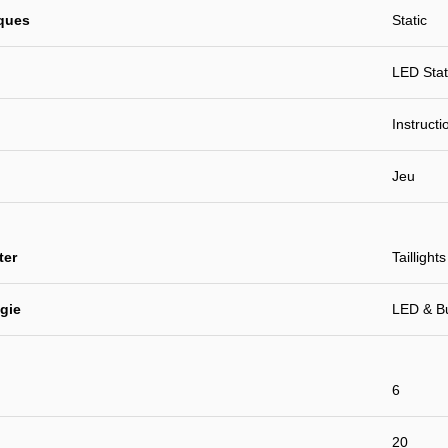
iques
Static
LED Stat
Instruct
Jeu
ter
Taillights
gie
LED & B
6
20