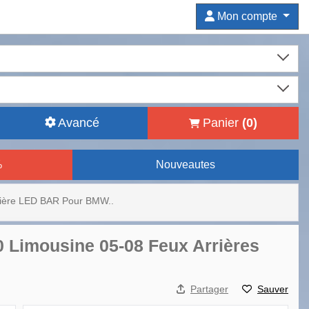
Mon compte
Avancé
Panier
(
0
)
%
Nouveautes
rière LED BAR Pour BMW..
 Limousine 05-08 Feux Arrières
Partager
Sauver