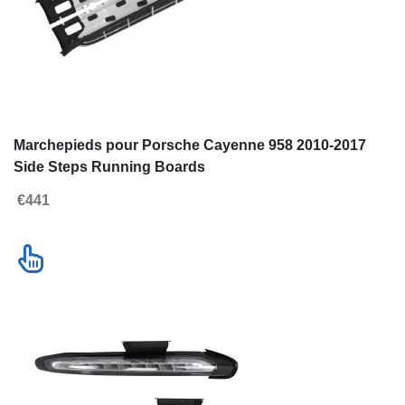
Marchepieds pour Porsche Cayenne
Feux Jour Pare
958 2010-2017 Side Steps Running
Cayenne 958 92A
Boards
08.2014
€441
€525
Contacter nous
Nouveautés
Voir la liste complète des produits