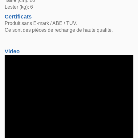
Taille (cm): 20
Lester (kg): 6
Certificats
Produit sans E-mark / ABE / TUV.
Ce sont des pièces de rechange de haute qualité.
Video