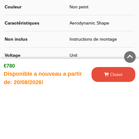
Couleur
Non peint
Caractéristiques
Aerodynamic Shape
Non inclus
Instructions de montage
Voltage
Unit
€780
Finition
Non peint
Disponible a nouveau a partir
Choisir
de:
20/08/2026!
Class 2
Rear Bumper Spoiler Valance
Pour s'adapter
Diffuser
Class 3
Lester
10