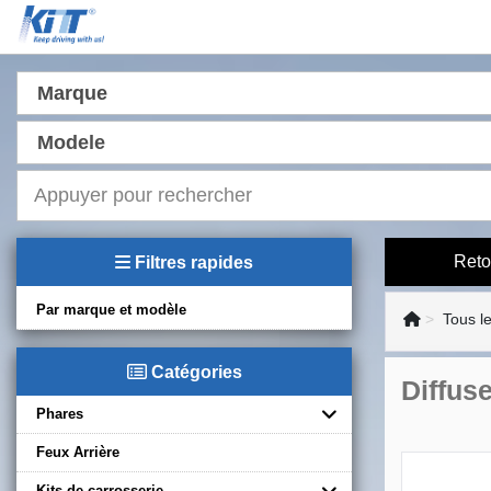
Marque
Modele
Reto
Filtres rapides
Par marque et modèle
Tous l
Catégories
Diffus
Phares
Feux Arrière
Kits de carrosserie