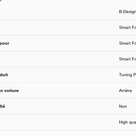
B-Desig
Smart Fo
 pour
Smart Fo
Smart F
duit
Tuning P
n voiture
Arrière
fié
Non
High qual