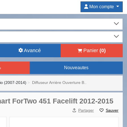
Mon compte
Avancé
Panier
(
0
)
%
Nouveautes
io (2007-2014)
Diffuseur Arrière Ouverture B..
art ForTwo 451 Facelift 2012-2015
Partager
Sauver