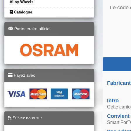
Alloy Wheels
Le code 
Catalogue
Parteneraire officiel
Payez avec
Fabricant
Intro
Cette canto
Convient
Suivez nous sur
Smart ForT