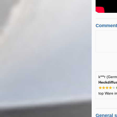
Comment
k***r (Ger
Heckdiffus
★★★★★
top Ware i
General 