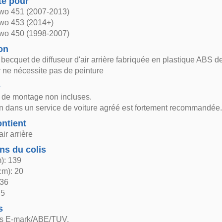
té pour
wo 451 (2007-2013)
wo 453 (2014+)
wo 450 (1998-2007)
on
becquet de diffuseur d'air arrière fabriquée en plastique ABS de
r ne nécessite pas de peinture
e
s de montage non incluses.
ion dans un service de voiture agréé est fortement recommandée.
ntient
air arrière
ns du colis
): 139
cm): 20
 36
 5
s
ns E-mark/ABE/TUV.