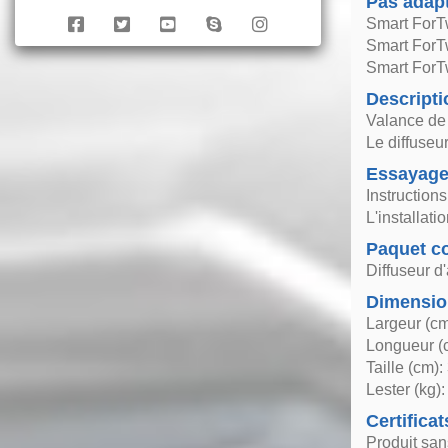
Pas adap
Smart ForT
Smart ForT
Smart ForT
Descripti
Valance de 
Le diffuseu
Essayag
Instruction
L'installat
Paquet co
Diffuseur d'
Dimensio
Largeur (cm
Longueur (
Taille (cm):
Lester (kg):
Certificat
Produit sa