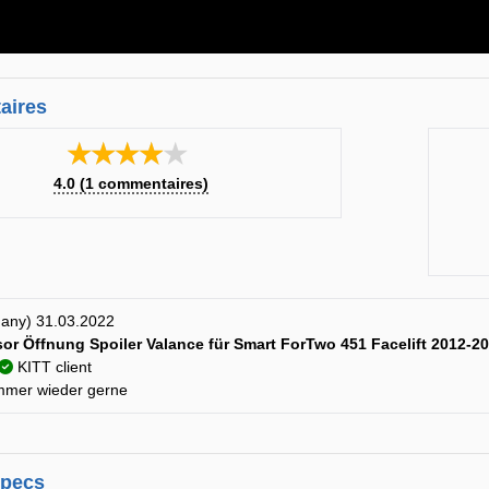
aires
★★★★★
4.0
(
1
commentaires)
many) 31.03.2022
or Öffnung Spoiler Valance für Smart ForTwo 451 Facelift 2012-2
KITT client
mmer wieder gerne
specs