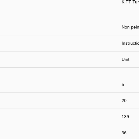
KITT Tu
Non pein
Instruct
Unit
5
20
139
36