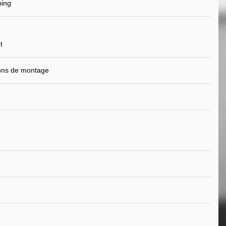
ning
t
ions de montage