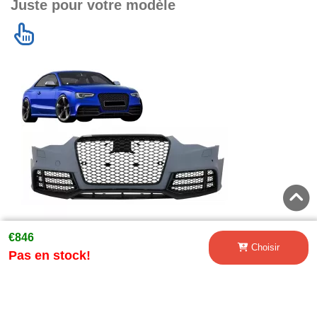
Juste pour votre modèle
€846
Choisir
Pas en stock!
Pare-chocs avant pour AUDI A5 8T Facelift 2012-2016
RS5 Look avec Nid d'abeille Grilles
€681