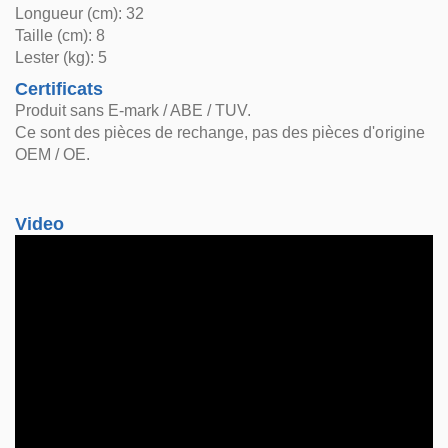
Longueur (cm): 32
Taille (cm): 8
Lester (kg): 5
Certificats
Produit sans E-mark / ABE / TUV.
Ce sont des pièces de rechange, pas des pièces d'origine
OEM / OE.
Video