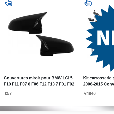
Couvertures miroir pour BMW LCI 5
Kit carrosserie
F10 F11 F07 6 F06 F12 F13 7 F01 F02
2008-2015 Conv
F03 M Look 12-18
restylé
€57
€4840