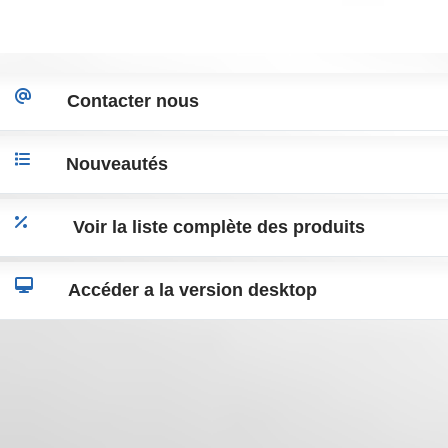
Towning Couvrir Pare-chocs arrière
Towning Couvri
Contacter nous
pour VW Golf VII 7 2013-2017 R Line
pour VW Golf VI
Look
Look
€15
€10
€16
€12
Nouveautés
Voir la liste complète des produits
Accéder a la version desktop