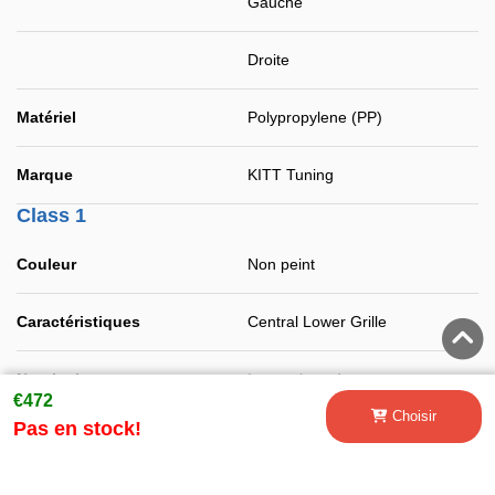
Gauche
Droite
Matériel
Polypropylene (PP)
Marque
KITT Tuning
Class 1
Couleur
Non peint
Caractéristiques
Central Lower Grille
Non inclus
Instructions de montage
€472
Choisir
Pas en stock!
Voltage
Jeu
Finition
Non peint