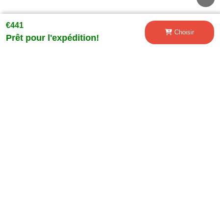
€441
Pare-chocs avant pour BMW Série 5 E39 1995-2003 M5
Choisir
Prêt pour l'expédition!
Look Grille inférieure
€103