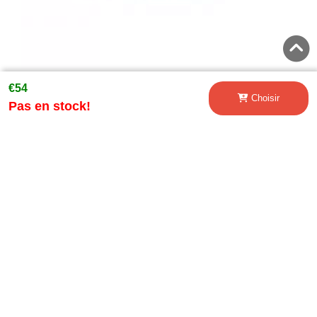
€54
Réflecteur de pare-chocs arrière pour BMW Série 5 F10
Choisir
Pas en stock!
2011+ M-tech Design
€31