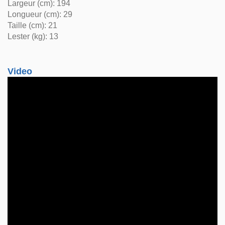
Largeur (cm): 194
Longueur (cm): 29
Taille (cm): 21
Lester (kg): 13
Video