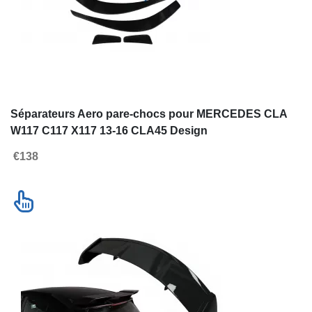
Séparateurs Aero pare-chocs pour
Becquet couverc
MERCEDES CLA W117 C117 X117 13-
Mercedes Class
16 CLA45 Design
Look Brillant No
€138
€115
Contacter nous
Nouveautés
Voir la liste complète des produits