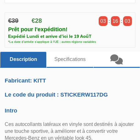
€39
€28
03
:
16
:
02
Prêt pour l'expédition!
Expédié Lundi et arrive d’ici le 19 AoûT
*La date d'arrivée s'applique à l'UE ; autres régions variables
Description
Specifications
Fabricant: KITT
Le code du produit :
STICKERW117DG
Intro
Ces autocollants latéraux en vinyle sont destinés à ajouter
une touche sportive, à améliorer et à convertir votre
Mercedes-Benz en un véritable look 45.