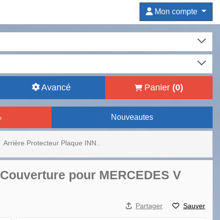
Mon compte
Avancé
Panier
(
0
)
%
Nouveautes
Arrière Protecteur Plaque INN..
m Couverture pour MERCEDES V
Partager
Sauver