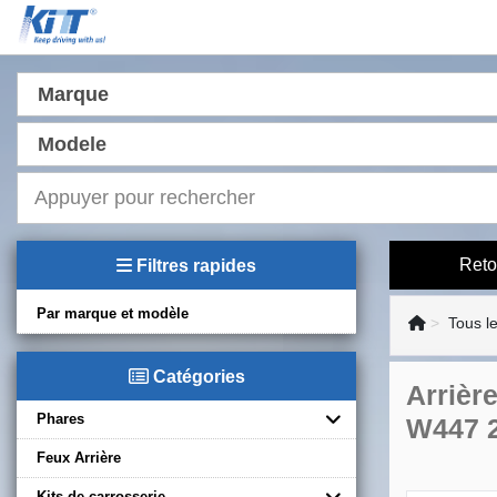
Marque
Modele
Reto
Filtres rapides
Par marque et modèle
Tous l
Catégories
Arrièr
Phares
W447 
Feux Arrière
Kits de carrosserie