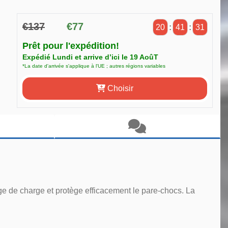
€137
€77
20
:
41
:
30
Prêt pour l'expédition!
Expédié Lundi et arrive d’ici le 19 AoûT
*La date d'arrivée s'applique à l'UE ; autres régions variables
Choisir
age de charge et protège efficacement le pare-chocs. La