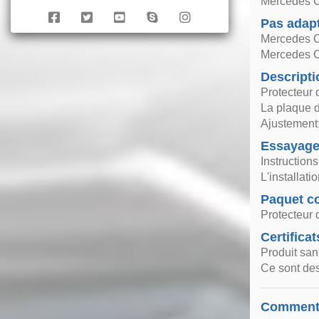
Mercedes C
Pas adap
Mercedes C
Mercedes C
Descripti
Protecteur 
La plaque d
Ajustement:
Essayag
Instruction
L'installat
Paquet co
Protecteur 
Certificat
Produit san
Ce sont des
Comment