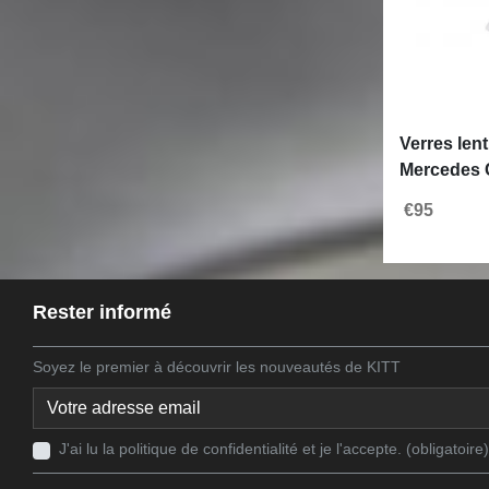
Verres lent
Mercedes 
2020 Clair
€95
Rester informé
Soyez le premier à découvrir les nouveautés de KITT
J'ai lu la politique de confidentialité et je l'accepte. (obligatoire)