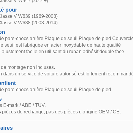
lasse V W447 (2014+)
té pour
lasse V W639 (1969-2003)
lasse V W638 (2003-2014)
on
de pare-chocs arrière Plaque de seuil Plaque de pied Couvercl
e seuil est fabriquée en acier inoxydable de haute qualité
 ajustement facile en utilisant du ruban adhésif double face
e
s de montage non incluses.
ion dans un service de voiture autorisé est fortement recommand
ntient
de pare-chocs arrière Plaque de seuil Plaque de pied
s
s E-mark / ABE / TUV.
 pièces de rechange, pas des pièces d'origine OEM / OE.
aires