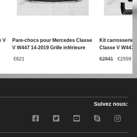
e V
Pare-chocs pour Mercedes Classe
Kit carrosserie
V W447 14-2019 Grille inférieure
Classe V W447 V
Sport Line Look
chocs Calandre
€621
€2941
€2559
Suivez nous: