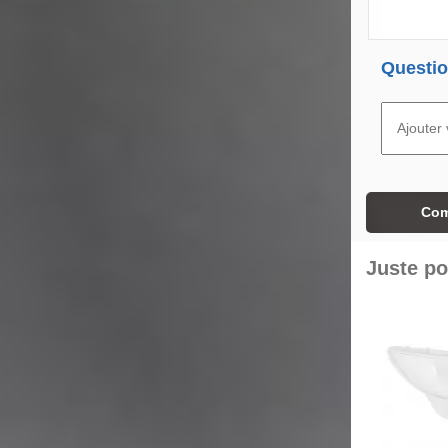
Questio
Com
Juste po