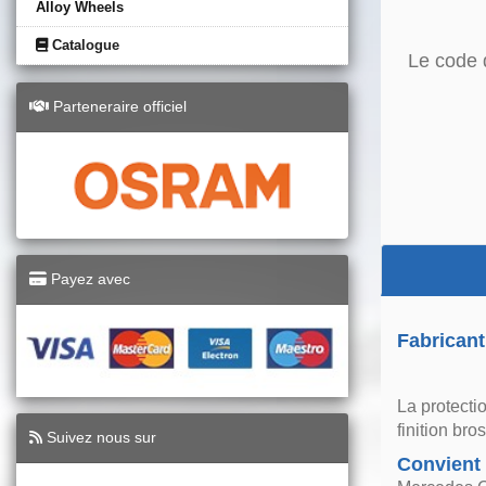
Alloy Wheels
Catalogue
Le code 
Parteneraire officiel
Payez avec
Fabricant
La protecti
finition br
Suivez nous sur
Convient