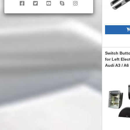
Switch Butt
for Left Ele
Audi A3 / A6
EK0186
CGRCAA6035