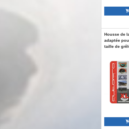
Housse de l
adaptée pou
taille de grê
520x185x14
ABAUSC6009