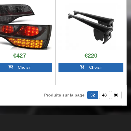
€427
€220
Choisir
Choisir
Produits sur la page
32
48
80