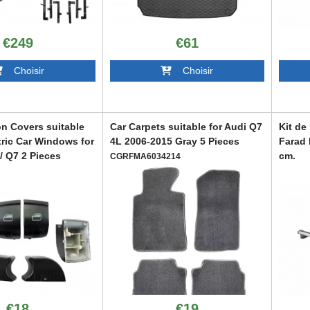
€249
€61
Choisir
Choisir
on Covers suitable
Car Carpets suitable for Audi Q7
Kit de
ctric Car Windows for
4L 2006-2015 Gray 5 Pieces
Farad 
 / Q7 2 Pieces
cm.
CGRFMA6034214
ABARR
235
€18
€19