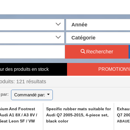
Année
Catégorie
Rechercher
ur des produits en stock
PROMOTION
roduits: 121 résultats
 par:
Commandé par:
nium And Footrest
Specific rubber mats suitable for
Exhaus
Audi A1 8X / A3 8V /
Audi Q7 2005-2015, 4-piece set,
Q7 200
 Seat Leon 5F / VW
black color
ABAUE
at B8 / Tiguan /
ABFMA6016000