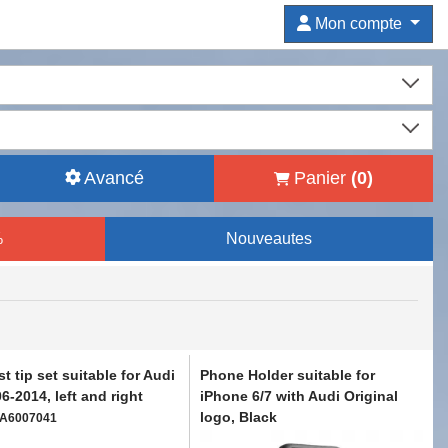
Mon compte
Avancé
Panier
(
0
)
%
Nouveautes
t tip set suitable for Audi
Phone Holder suitable for
6-2014, left and right
iPhone 6/7 with Audi Original
logo, Black
A6007041
CGRPAA6035208