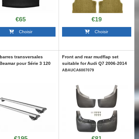
€65
€19
Choisir
Choisir
 barres transversales
Front and rear mudflap set
Beamar pour Série 3 120
suitable for Audi Q7 2006-2014
ABAUCA6007079
R6006567
€195
€81