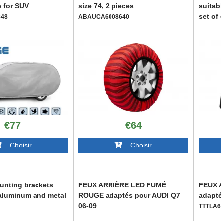
e for SUV
size 74, 2 pieces
suitab
set of
848
ABAUCA6008640
ABFMA
€77
€64
Choisir
Choisir
ounting brackets
FEUX ARRIÈRE LED FUMÉ
FEUX 
 aluminum and metal
ROUGE adaptés pour AUDI Q7
adapté
06-09
TTTLA6
597
TTTLA6028101