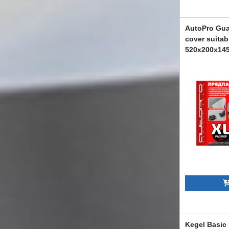
AutoPro Guar
cover suitab
520x200x14
ABAUSC6009
Kegel Basic 