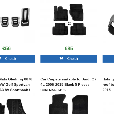
Manual Set 4 Pcs
36
€56
€85
Choisir
Choisir
Mats Gledring 0076
Car Carpets suitable for Audi Q7
Hakr t
 VW Golf Sportvan
4L 2006-2015 Black 5 Pieces
roof b
 A3 8V Sportback /
2015
CGRFMA6034192
013-2020 Black 4
ABRRR
680