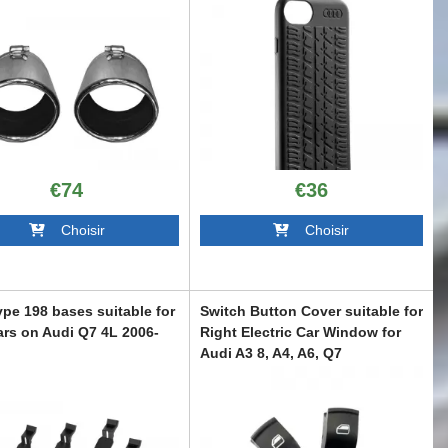
€74
€36
Choisir
Choisir
ype 198 bases suitable for
Switch Button Cover suitable for
ars on Audi Q7 4L 2006-
Right Electric Car Window for
Audi A3 8, A4, A6, Q7
RSA6044689
CGRCAA6035225