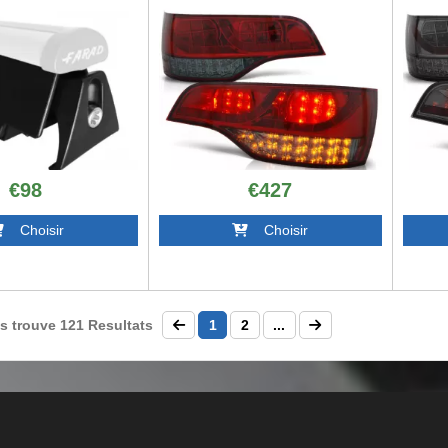
€98
€427
Choisir
Choisir
s trouve
121
Resultats
1
2
...