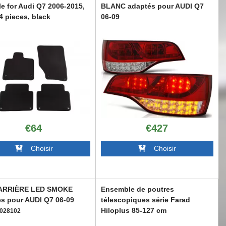
le for Audi Q7 2006-2015,
BLANC adaptés pour AUDI Q7
 4 pieces, black
06-09
6022468
TTTLA6028100
€64
€427
Choisir
Choisir
ARRIÈRE LED SMOKE
Ensemble de poutres
s pour AUDI Q7 06-09
télescopiques série Farad
Hiloplus 85-127 cm
028102
ABARRR6006599