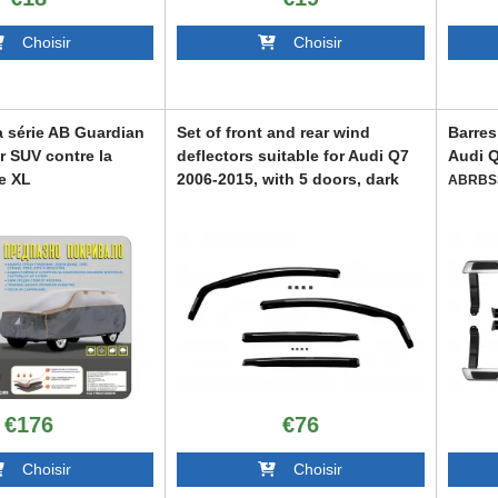
Choisir
Choisir
a série AB Guardian
Set of front and rear wind
Barres
r SUV contre la
deflectors suitable for Audi Q7
Audi 
le XL
2006-2015, with 5 doors, dark
ABRBS
5cm
smoked, 4 pieces
644
ABWWA6043950
€176
€76
Choisir
Choisir