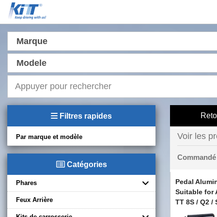
Marque
Modele
Reto
Filtres rapides
Voir les p
Par marque et modèle
Commandé
Catégories
Pedal Alumi
Phares
Suitable for 
Feux Arrière
TT 8S / Q2 /
Golf 7 / Pass
Kits de carrosserie