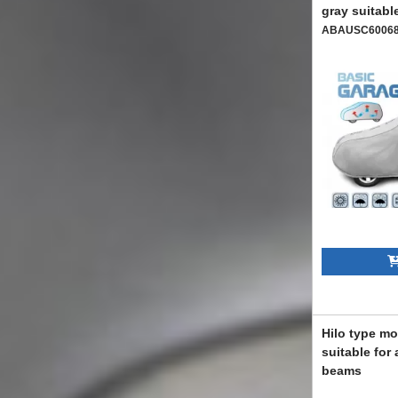
gray suitabl
ABAUSC6006
Hilo type m
suitable for
beams
ABARRR6006