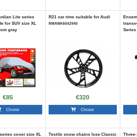
dian Lite series
R21 car rims suitable for Audi
Ensemb
le for SUV size XL
transv
RMAWA6042940
5cm gray
Series
914
ABAUR
€85
€320
Choisir
Choisir
series cover size XL
Textile snow chains Isse Classic
Three-