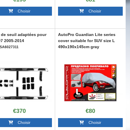
Choisir
Choisir
 de seuil adaptées pour
AutoPro Guardian Lite series
Q7 2005-2014
cover suitable for SUV size L
490x190x145cm gray
SA6027311
ABAUSC6009913
€370
€80
Choisir
Choisir