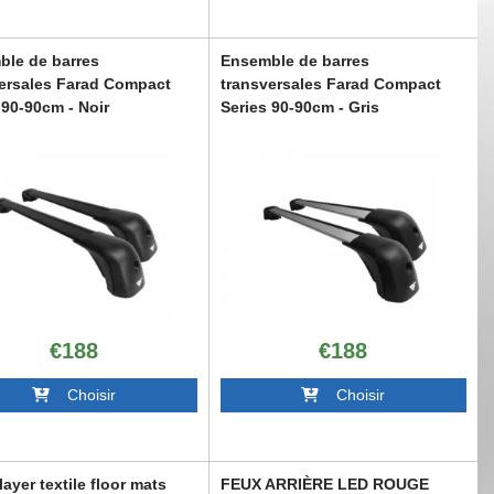
le de barres
Ensemble de barres
ersales Farad Compact
transversales Farad Compact
 90-90cm - Noir
Series 90-90cm - Gris
R6006589
ABAURR6006590
€188
€188
Choisir
Choisir
layer textile floor mats
FEUX ARRIÈRE LED ROUGE