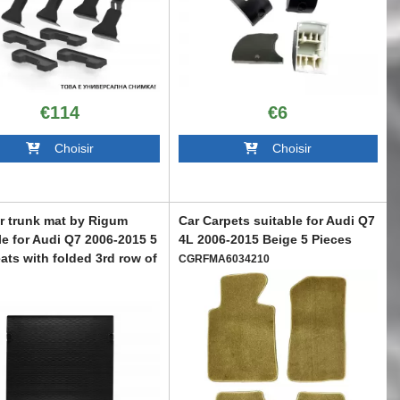
€114
€6
Choisir
Choisir
r trunk mat by Rigum
Car Carpets suitable for Audi Q7
le for Audi Q7 2006-2015 5
4L 2006-2015 Beige 5 Pieces
eats with folded 3rd row of
CGRFMA6034210
 black
A6018076